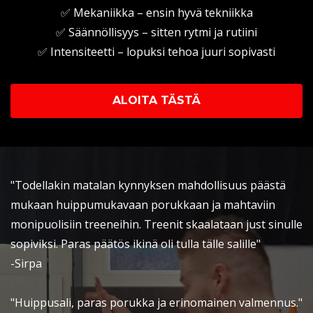
✅ Mekaniikka – ensin hyvä tekniikka
✅ Säännöllisyys – sitten rytmi ja rutiini
✅ Intensiteetti – lopuksi tehoa juuri sopivasti
ALOITA TÄSTÄ
"Todellakin matalan kynnyksen mahdollisuus päästä
mukaan huippumukavaan porukkaan ja mahtaviin
monipuolisiin treeneihin. Treenit skaalataan just sinulle
sopiviksi. Paras päätös ikinä oli tulla tälle salille"
-Sirpa
"Huippusali, paras porukka ja erinomainen valmennus."