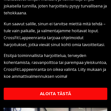
jokaisella tunnilla, joten harjoittelu pysyy turvallisena ja
tehokkaana.
Kun saavut salille, sinun ei tarvitse miettiä mitä tehdä –
tule vain paikalle, ja valmentajamme hoitavat loput.
CrossFit Lappeenranta tarjoaa ohjelmoidut
harjoitukset, jotka vievät sinut kohti omia tavoitteitasi.
Etsitpä toiminnallista harjoittelua, terveyden
kohentamista, rasvanpolttoa tai parempaa yleiskuntoa,
CrossFit Lappeenranta on oikea valinta. Liity mukaan ja
koe ammattivalmennuksen voima!
ALOITA TÄSTÄ