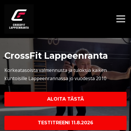
CrossFit Lappeenranta
Korkeatasoista valmennusta ja tuloksia kaiken
kuntoisille Lappeenrannassa jo vuodesta 2010
ALOITA TÄSTÄ
TESTITREENI 11.8.2026