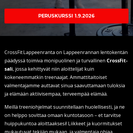
PERUSKURSSI 1.9.2026
CrossFit Lappeenranta on Lappeenrannan lentokentän
päädyssä toimiva monipuolinen ja turvallinen
CrossFit-
sali
, jossa kehittyvät niin aloittelijat kuin
kokeneemmatkin treenaajat. Ammattitaitoiset
valmentajamme auttavat sinua saavuttamaan tuloksia
ja elämään aktiivisempaa, terveempää elämää.
Meillä treeniohjelmat suunnitellaan huolellisesti, ja ne
on helppo sovittaa omaan kuntotasoon – et tarvitse
huippukuntoa aloittaaksesi! Liikkeet ja kuormitukset
mukautuvat tekijän mukaan, ja valmentaja ohjaa