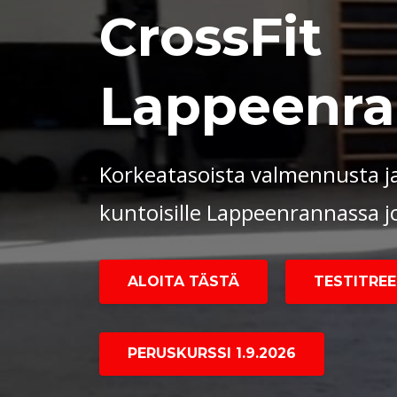
CrossFit
Lappeenra
Korkeatasoista valmennusta ja
kuntoisille Lappeenrannassa 
ALOITA TÄSTÄ
TESTITREEN
PERUSKURSSI 1.9.2026