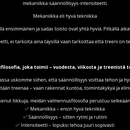
mekaniikka-säännöllisyys-intensiteetti.
Mekaniikka eli hyvä tekniikka
llä ensimmäinen ja sadas toisto ovat yhtä hyviä. Pitkällä aika
etti, ei tarkoita aina täysillä vaan tarkoittaa että treeni on 
filosofia, joka toimii – vuodesta, viikosta ja treenistä 
sa uskomme siihen, että säännöllisyys voittaa tehon ja hy
ään treenaa – vaan rakennat kuntoa, toimintakykyä ja elinv
 kokenut liikkuja, meidän valmennusfilosofia perustuu selkeää
✅ Mekaniikka – ensin hyvä tekniikka
✅ Säännöllisyys – sitten rytmi ja rutiini
✅ Intensiteetti – lopuksi tehoa juuri sopivasti