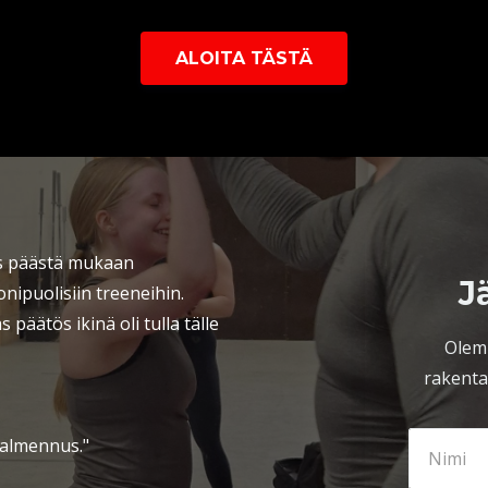
ALOITA TÄSTÄ
us päästä mukaan
J
ipuolisiin treeneihin.
 päätös ikinä oli tulla tälle
Olem
rakenta
valmennus."