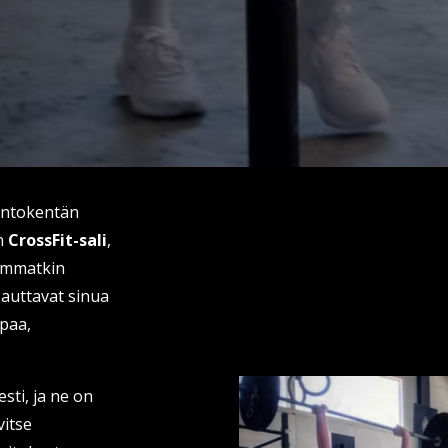
entokentän
en
CrossFit-sali
,
eemmatkin
auttavat sinua
paa,
sti, ja ne on
vitse