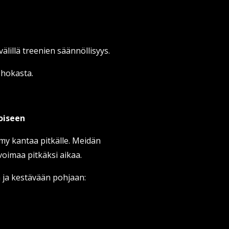
välillä treenien säännöllisyys.
tehokasta.
toiseen
my kantaa pitkälle. Meidän
oimaa pitkäksi aikaa.
n ja kestävään pohjaan: