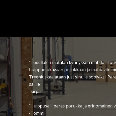
"Todellakin matalan kynnyksen mahdollisu
huippumukavaan porukkaan ja mahtaviin mon
Treenit skaalataan just sinulle sopiviksi. Paras
salille"
-Sirpa
"Huippusali, paras porukka ja erinomainen 
-Tommi