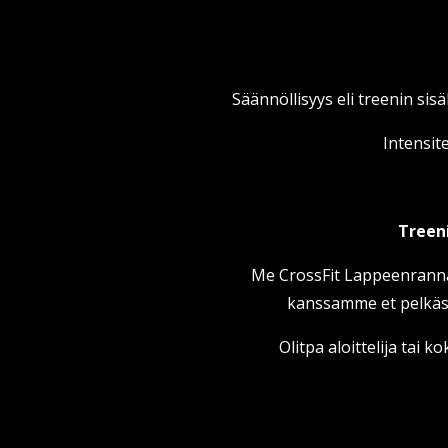
Säännöllisyys eli treenin sisä
Intensite
Treeni
Me CrossFit Lappeenrannas
kanssamme et pelkäst
Olitpa aloittelija tai