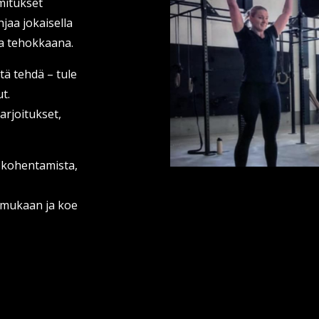
mitukset
jaa jokaisella
 ja tehokkaana.
itä tehdä – tule
t.
arjoitukset,
n kohentamista,
y mukaan ja koe