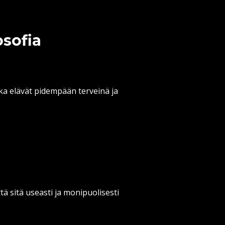
osofia
ka elävät pidempään terveinä ja
ytä sitä useasti ja monipuolisesti