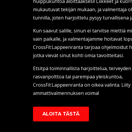
huippukuntoa aloittaaksesi! Liikkeet ja kuor
mukautuvat tekijän mukaan, ja valmentaja oh
tunnilla, joten harjoittelu pysyy turvallisena
Kun saavut salille, sinun ei tarvitse miettiä m
vain paikalle, ja valmentajamme hoitavat lopu
CrossFit Lappeenranta tarjoaa ohjelmoidut h
jotka vievät sinut kohti omia tavoitteitasi.
Etsitpä toiminnallista harjoittelua, terveyde
rasvanpolttoa tai parempaa yleiskuntoa,
CrossFit Lappeenranta on oikea valinta. Liit
ammattivalmennuksen voima!
ALOITA TÄSTÄ