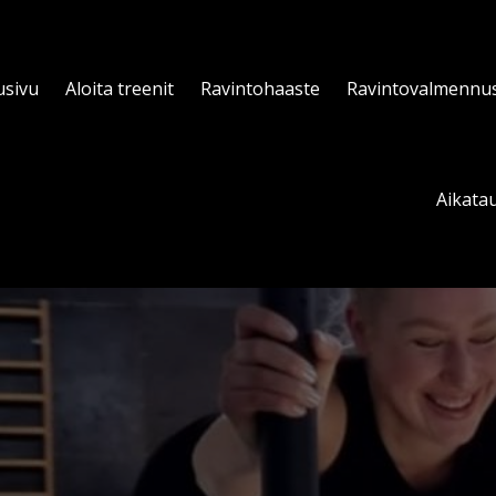
usivu
Aloita treenit
Ravintohaaste
Ravintovalmennu
Aikatau