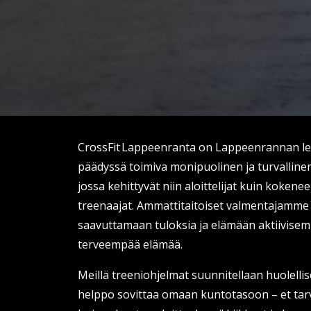
CrossFit Lappeenranta on Lappeenrannan l
päädyssä toimiva monipuolinen ja turvallin
jossa kehittyvät niin aloittelijat kuin koken
treenaajat. Ammattitaitoiset valmentajamme 
saavuttamaan tuloksia ja elämään aktiivisem
terveempää elämää.
Meillä treeniohjelmat suunnitellaan huolellise
helppo sovittaa omaan kuntotasoon – et tar