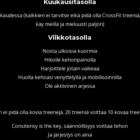
Kuukausitasolla
audessa (kaikkien ei tarvitse eikä pidä olla CrossFit treeniä
käy meillä ja mieluusti paljon)
Viikkotasolla
Nosta ulkoisia kuormia
Hikoile kehonpainolla
Harjoittele jotain vaikeaa
Huolla kehoasi venyttelyllä ja mobilisoinnilla
Ole aktiivinen arjessa
n ei pidä olla kovia treenejä. 20 treeniä voittaa 10 kovaa tr
Consitensy is the key, säännöllisyys voittaa tehon
Ja järjestys on aina