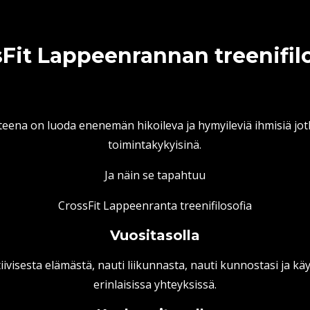
Fit Lappeenrannan treenifil
eena on luoda enenemän hikoileva ja hymyileviä ihmisiä jot
toimintakykyisinä.
Ja näin se tapahtuu
CrossFit Lappeenranta treenifilosofia
Vuositasolla
tiivisesta elämästä, nauti liikunnasta, nauti kunnostasi ja kä
erinlaisissa yhteyksissä.