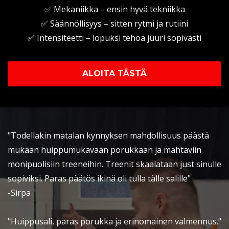
✅ Mekaniikka – ensin hyvä tekniikka
✅ Säännöllisyys – sitten rytmi ja rutiini
✅ Intensiteetti – lopuksi tehoa juuri sopivasti
ALOITA TÄSTÄ
"Todellakin matalan kynnyksen mahdollisuus päästä
mukaan huippumukavaan porukkaan ja mahtaviin
monipuolisiin treeneihin. Treenit skaalataan just sinulle
sopiviksi. Paras päätös ikinä oli tulla tälle salille"
-Sirpa
"Huippusali, paras porukka ja erinomainen valmennus."