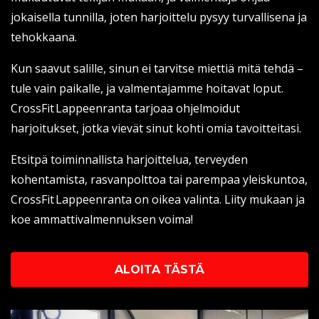
jokaisella tunnilla, joten harjoittelu pysyy turvallisena ja
tehokkaana.
Kun saavut salille, sinun ei tarvitse miettiä mitä tehdä –
tule vain paikalle, ja valmentajamme hoitavat loput.
CrossFit Lappeenranta tarjoaa ohjelmoidut
harjoitukset, jotka vievät sinut kohti omia tavoitteitasi.
Etsitpä toiminnallista harjoittelua, terveyden
kohentamista, rasvanpolttoa tai parempaa yleiskuntoa,
CrossFit Lappeenranta on oikea valinta. Liity mukaan ja
koe ammattivalmennuksen voima!
ALOITA TÄSTÄ