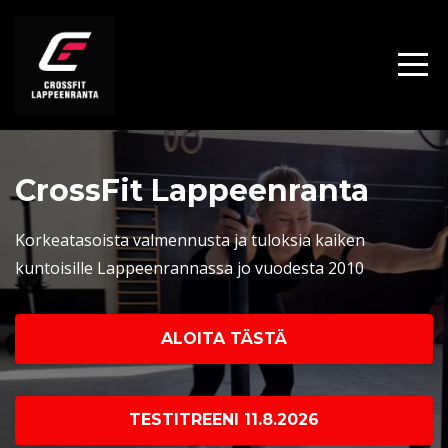
CrossFit Lappeenranta
Korkeatasoista valmennusta ja tuloksia kaiken
kuntoisille Lappeenrannassa jo vuodesta 2010
ALOITA TÄSTÄ
TESTITREENI 11.8.2026