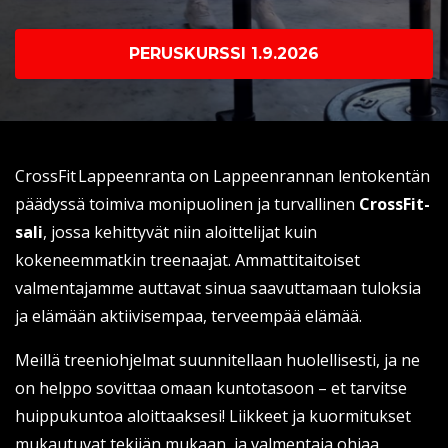
PERUSKURSSI 1.9.2026
CrossFit Lappeenranta on Lappeenrannan lentokentän
päädyssä toimiva monipuolinen ja turvallinen
CrossFit-
sali
, jossa kehittyvät niin aloittelijat kuin
kokeneemmatkin treenaajat. Ammattitaitoiset
valmentajamme auttavat sinua saavuttamaan tuloksia
ja elämään aktiivisempaa, terveempää elämää.
Meillä treeniohjelmat suunnitellaan huolellisesti, ja ne
on helppo sovittaa omaan kuntotasoon – et tarvitse
huippukuntoa aloittaaksesi! Liikkeet ja kuormitukset
mukautuvat tekijän mukaan, ja valmentaja ohjaa