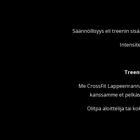
Säännöllisyys eli treenin sisä
Intensite
Treeni
Me CrossFit Lappeenrannas
kanssamme et pelkäst
Olitpa aloittelija tai