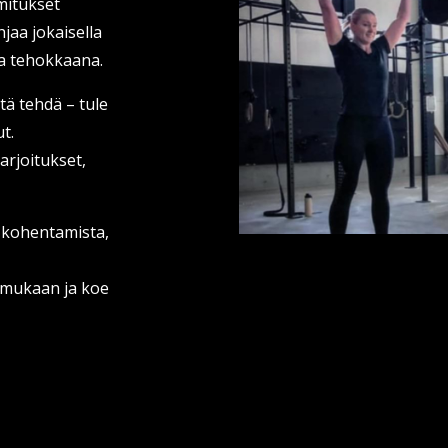
mitukset
jaa jokaisella
 ja tehokkaana.
itä tehdä – tule
t.
arjoitukset,
n kohentamista,
y mukaan ja koe