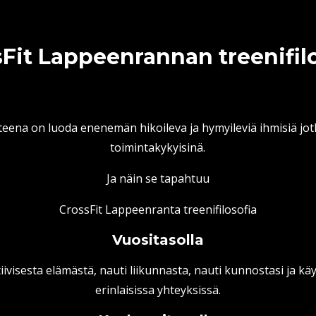
Fit Lappeenrannan treenifil
eena on luoda enenemän hikoileva ja hymyileviä ihmisiä jot
toimintakykyisinä.
Ja näin se tapahtuu
CrossFit Lappeenranta treenifilosofia
Vuositasolla
tiivisesta elämästä, nauti liikunnasta, nauti kunnostasi ja kä
erinlaisissa yhteyksissä.