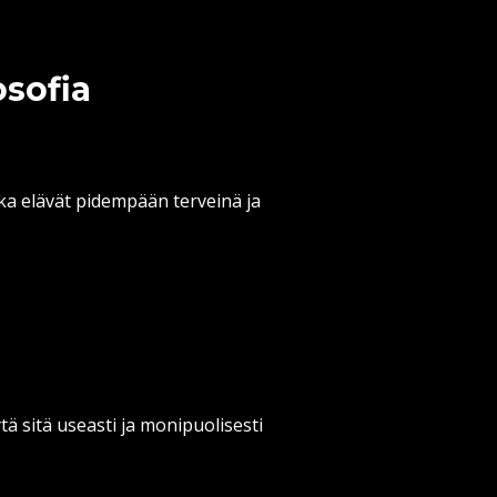
osofia
ka elävät pidempään terveinä ja
ytä sitä useasti ja monipuolisesti