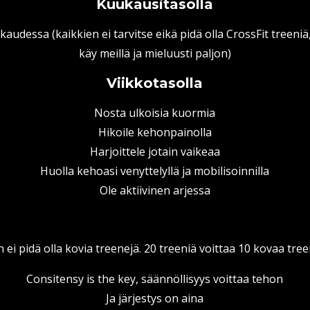
Kuukausitasolla
audessa (kaikkien ei tarvitse eikä pidä olla CrossFit treeniä
käy meillä ja mieluusti paljon)
Viikkotasolla
Nosta ulkoisia kuormia
Hikoile kehonpainolla
Harjoittele jotain vaikeaa
Huolla kehoasi venyttelyllä ja mobilisoinnilla
Ole aktiivinen arjessa
n ei pidä olla kovia treenejä. 20 treeniä voittaa 10 kovaa tr
Consitensy is the key, säännöllisyys voittaa tehon
Ja järjestys on aina