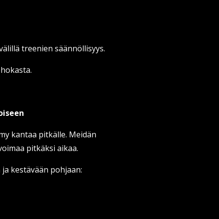
välillä treenien säännöllisyys.
tehokasta.
toiseen
my kantaa pitkälle. Meidän
oimaa pitkäksi aikaa.
n ja kestävään pohjaan: