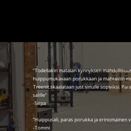
"Todellakin matalan kynnyksen mahdollisu
huippumukavaan porukkaan ja mahtaviin mon
Treenit skaalataan just sinulle sopiviksi. Paras
salille"
-Sirpa
"Huippusali, paras porukka ja erinomainen 
-Tommi