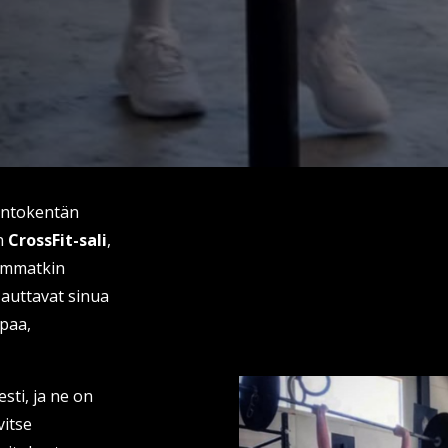
entokentän
en
CrossFit-sali
,
eemmatkin
auttavat sinua
paa,
sti, ja ne on
vitse