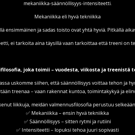
mekaniikka-säännöllisyys-intensiteetti.
Mekaniikka eli hyvä tekniikka
llä ensimmäinen ja sadas toisto ovat yhtä hyviä. Pitkällä aika
etti, ei tarkoita aina täysillä vaan tarkoittaa että treeni on 
filosofia, joka toimii – vuodesta, viikosta ja treenistä 
sa uskomme siihen, että säännöllisyys voittaa tehon ja hy
ään treenaa – vaan rakennat kuntoa, toimintakykyä ja elinv
 kokenut liikkuja, meidän valmennusfilosofia perustuu selkeää
✅ Mekaniikka – ensin hyvä tekniikka
✅ Säännöllisyys – sitten rytmi ja rutiini
✅ Intensiteetti – lopuksi tehoa juuri sopivasti