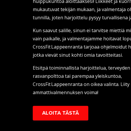
huippukuntoa aloittaaksesi! Liikkeet ja kuor
mukautuvat tekijän mukaan, ja valmentaja oh
tunnilla, joten harjoittelu pysyy turvallisena
Kun saavut salille, sinun ei tarvitse miettiä m
vain paikalle, ja valmentajamme hoitavat lopu
CrossFit Lappeenranta tarjoaa ohjelmoidut h
jotka vievät sinut kohti omia tavoitteitasi.
Etsitpä toiminnallista harjoittelua, terveyde
rasvanpolttoa tai parempaa yleiskuntoa,
CrossFit Lappeenranta on oikea valinta. Liit
ammattivalmennuksen voima!
ALOITA TÄSTÄ