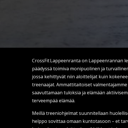
CrossFit Lappeenranta on Lappeenrannan l
päädyssä toimiva monipuolinen ja turvallin
jossa kehittyvät niin aloittelijat kuin koken
treenaajat. Ammattitaitoiset valmentajamme 
saavuttamaan tuloksia ja elämään aktiivisem
terveempää elämää.
Meillä treeniohjelmat suunnitellaan huolellise
helppo sovittaa omaan kuntotasoon – et tar