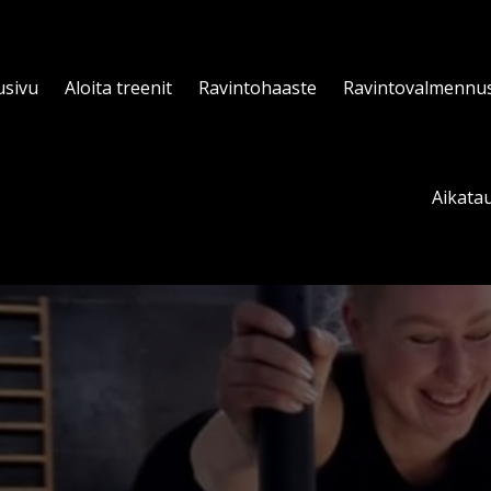
usivu
Aloita treenit
Ravintohaaste
Ravintovalmennu
Aikatau