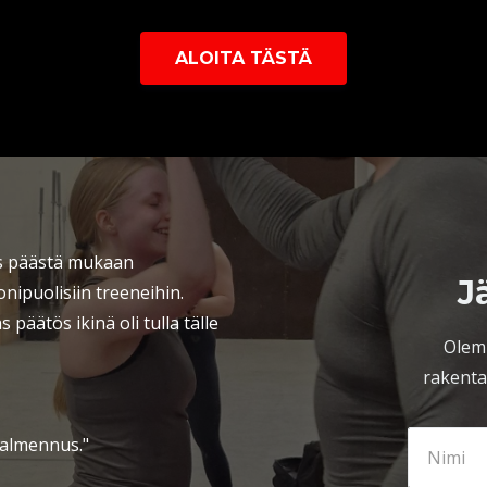
ALOITA TÄSTÄ
us päästä mukaan
J
ipuolisiin treeneihin.
 päätös ikinä oli tulla tälle
Olem
rakenta
valmennus."