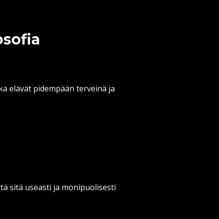
osofia
ka elävät pidempään terveinä ja
ytä sitä useasti ja monipuolisesti