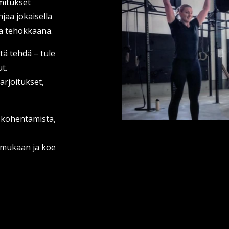
mitukset
jaa jokaisella
 ja tehokkaana.
itä tehdä – tule
t.
arjoitukset,
n kohentamista,
y mukaan ja koe