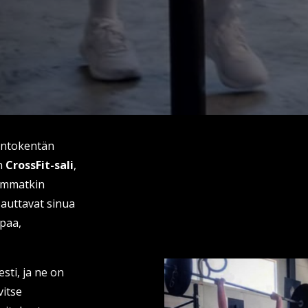
entokentän
en
CrossFit-sali
,
eemmatkin
auttavat sinua
paa,
sti, ja ne on
vitse