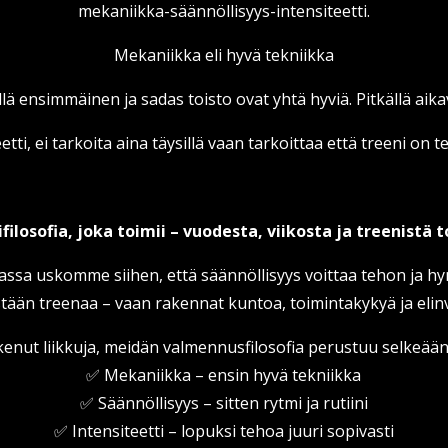
mekaniikka-säännöllisyys-intensiteetti.
Mekaniikka eli hyvä tekniikka
llä ensimmäinen ja sadas toisto ovat yhtä hyviä. Pitkällä aika
etti, ei tarkoita aina täysillä vaan tarkoittaa että treeni on 
filosofia, joka toimii – vuodesta, viikosta ja treenistä 
sa uskomme siihen, että säännöllisyys voittaa tehon ja hy
ään treenaa – vaan rakennat kuntoa, toimintakykyä ja elinv
 kokenut liikkuja, meidän valmennusfilosofia perustuu selkeää
✅ Mekaniikka – ensin hyvä tekniikka
✅ Säännöllisyys – sitten rytmi ja rutiini
✅ Intensiteetti – lopuksi tehoa juuri sopivasti