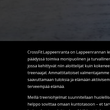
CrossFit Lappeenranta on Lappeenrannan l
päädyssä toimiva monipuolinen ja turvallin
jossa kehittyvät niin aloittelijat kuin koken
treenaajat. Ammattitaitoiset valmentajamme 
saavuttamaan tuloksia ja elämään aktiivisem
terveempää elämää.
Meillä treeniohjelmat suunnitellaan huolellise
helppo sovittaa omaan kuntotasoon – et tar