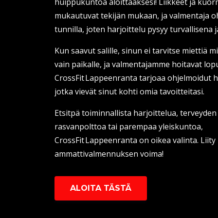
huippukuntoa aloittaaksesi! Liikkeet ja kuor
mukautuvat tekijän mukaan, ja valmentaja oh
tunnilla, joten harjoittelu pysyy turvallisena
Kun saavut salille, sinun ei tarvitse miettiä m
vain paikalle, ja valmentajamme hoitavat lopu
CrossFit Lappeenranta tarjoaa ohjelmoidut h
jotka vievät sinut kohti omia tavoitteitasi.
Etsitpä toiminnallista harjoittelua, terveyde
rasvanpolttoa tai parempaa yleiskuntoa,
CrossFit Lappeenranta on oikea valinta. Liit
ammattivalmennuksen voima!
ALOITA TÄSTÄ