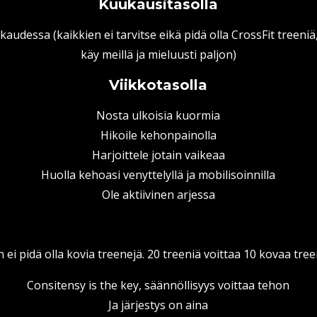
Kuukausitasolla
audessa (kaikkien ei tarvitse eikä pidä olla CrossFit treeniä
käy meillä ja mieluusti paljon)
Viikkotasolla
Nosta ulkoisia kuormia
Hikoile kehonpainolla
Harjoittele jotain vaikeaa
Huolla kehoasi venyttelyllä ja mobilisoinnilla
Ole aktiivinen arjessa
n ei pidä olla kovia treenejä. 20 treeniä voittaa 10 kovaa tr
Consitensy is the key, säännöllisyys voittaa tehon
Ja järjestys on aina