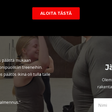
ALOITA TÄSTÄ
us päästä mukaan
J
ipuolisiin treeneihin.
 päätös ikinä oli tulla tälle
Olem
rakenta
valmennus."