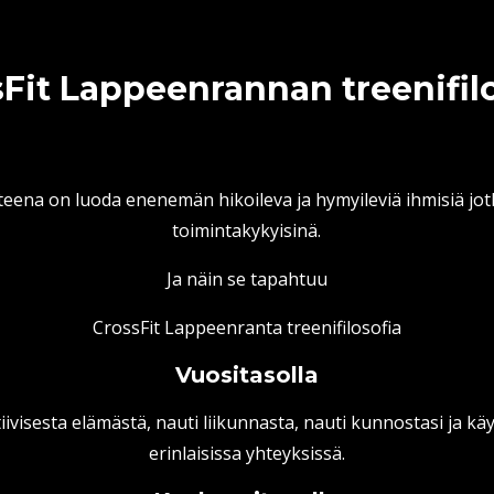
Fit Lappeenrannan treenifil
eena on luoda enenemän hikoileva ja hymyileviä ihmisiä jot
toimintakykyisinä.
Ja näin se tapahtuu
CrossFit Lappeenranta treenifilosofia
Vuositasolla
tiivisesta elämästä, nauti liikunnasta, nauti kunnostasi ja kä
erinlaisissa yhteyksissä.