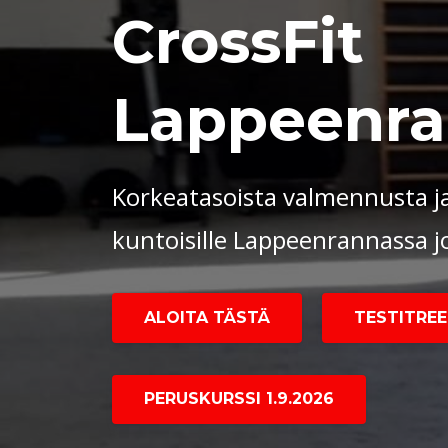
CrossFit
Lappeenra
Korkeatasoista valmennusta ja
kuntoisille Lappeenrannassa 
ALOITA TÄSTÄ
TESTITREEN
PERUSKURSSI 1.9.2026