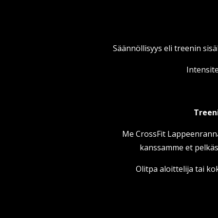
Säännöllisyys eli treenin sisä
Intensite
Treeni
Me CrossFit Lappeenrannas
kanssamme et pelkäst
Olitpa aloittelija tai