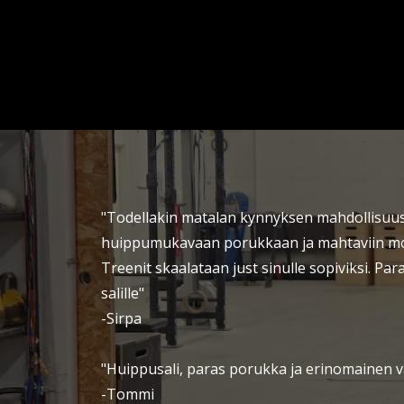
"Todellakin matalan kynnyksen mahdollisu
huippumukavaan porukkaan ja mahtaviin mon
Treenit skaalataan just sinulle sopiviksi. Paras
salille"
-Sirpa
"Huippusali, paras porukka ja erinomainen 
-Tommi