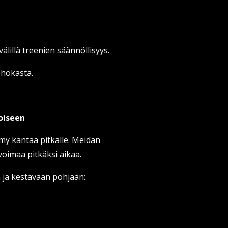
välillä treenien säännöllisyys.
tehokasta.
toiseen
my kantaa pitkälle. Meidän
oimaa pitkäksi aikaa.
n ja kestävään pohjaan: