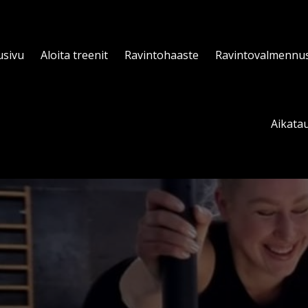
usivu
Aloita treenit
Ravintohaaste
Ravintovalmennu
Aikatau