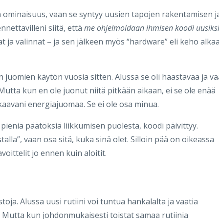
en ominaisuus, vaan se syntyy uusien tapojen rakentamisen j
ettavilleni siitä, että
me ohjelmoidaan ihmisen koodi uusiks
vat ja valinnat – ja sen jälkeen myös “hardware” eli keho alka
n juomien käytön vuosia sitten. Alussa se oli haastavaa ja va
 Mutta kun en ole juonut niitä pitkään aikaan, ei se ole enää
kkaavani energiajuomaa. Se ei ole osa minua.
pieniä päätöksiä liikkumisen puolesta, koodi päivittyy.
stalla”, vaan osa sitä, kuka sinä olet. Silloin pää on oikeassa
voittelit jo ennen kuin aloitit.
oja. Alussa uusi rutiini voi tuntua hankalalta ja vaatia
n. Mutta kun johdonmukaisesti toistat samaa rutiinia