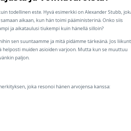
uin todellinen este. Hyvä esimerkki on Alexander Stubb, jok
n samaan aikaan, kun hän toimi pääministerinä. Onko siis
ampi ja aikataulusi tiukempi kuin hänellä silloin?
, mihin sen suuntaamme ja mitä pidämme tärkeänä. Jos liikun
e jää helposti muiden asioiden varjoon. Mutta kun se muuttuu
ävänkin paljon.
 merkityksen, joka resonoi hänen arvojensa kanssa: