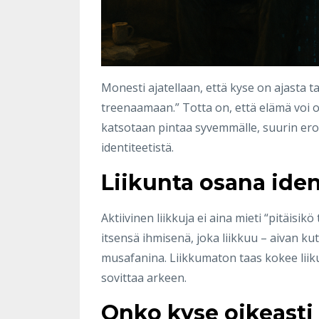
Monesti ajatellaan, että kyse on ajasta tai
treenaamaan.” Totta on, että elämä voi ol
katsotaan pintaa syvemmälle, suurin ero l
identiteetistä.
Liikunta osana iden
Aktiivinen liikkuja ei aina mieti “pitäisi
itsensä ihmisenä, joka liikkuu – aivan ku
musafanina. Liikkumaton taas kokee liiku
sovittaa arkeen.
Onko kyse oikeasti 