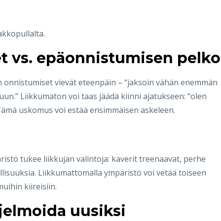
akkopullalta.
t vs. epäonnistumisen pelko
kin onnistumiset vievät eteenpäin – “jaksoin vähän enemmän
tuun.” Liikkumaton voi taas jäädä kiinni ajatukseen: “olen
” Tämä uskomus voi estää ensimmäisen askeleen.
ristö tukee liikkujan valintoja: kaverit treenaavat, perhe
lisuuksia. Liikkumattomalla ympäristö voi vetää toiseen
ihin kiireisiin.
hjelmoida uusiksi