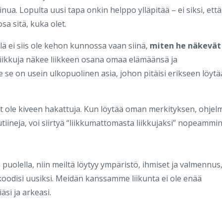
nua. Lopulta uusi tapa onkin helppo ylläpitää – ei siksi, että
osa sitä, kuka olet.
llä ei siis ole kehon kunnossa vaan siinä,
miten he näkevät
Liikkuja näkee liikkeen osana omaa elämäänsä ja
e se on usein ulkopuolinen asia, johon pitäisi erikseen löytä
vät ole kiveen hakattuja. Kun löytää oman merkityksen, ohjel
utiineja, voi siirtyä “liikkumattomasta liikkujaksi” nopeammi
 puolella, niin meiltä löytyy ympäristö, ihmiset ja valmennus
koodisi uusiksi. Meidän kanssamme liikunta ei ole enää
äsi ja arkeasi.