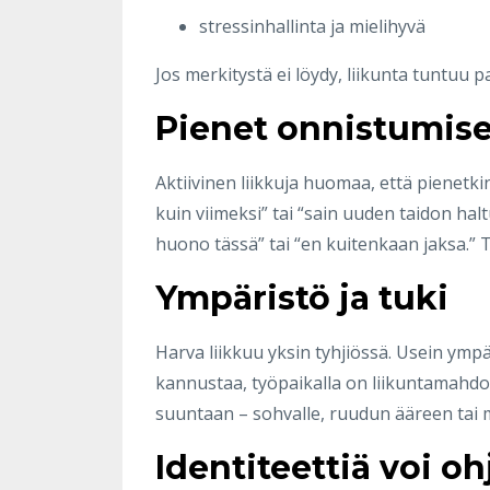
stressinhallinta ja mielihyvä
Jos merkitystä ei löydy, liikunta tuntuu p
Pienet onnistumise
Aktiivinen liikkuja huomaa, että pienet
kuin viimeksi” tai “sain uuden taidon hal
huono tässä” tai “en kuitenkaan jaksa.
Ympäristö ja tuki
Harva liikkuu yksin tyhjiössä. Usein ympä
kannustaa, työpaikalla on liikuntamahdol
suuntaan – sohvalle, ruudun ääreen tai mu
Identiteettiä voi o