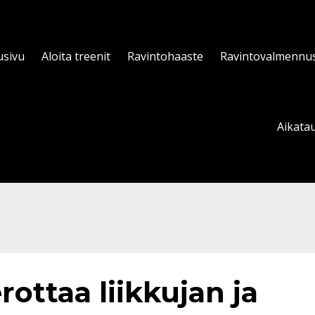
usivu
Aloita treenit
Ravintohaaste
Ravintovalmennu
Aikatau
rottaa liikkujan ja