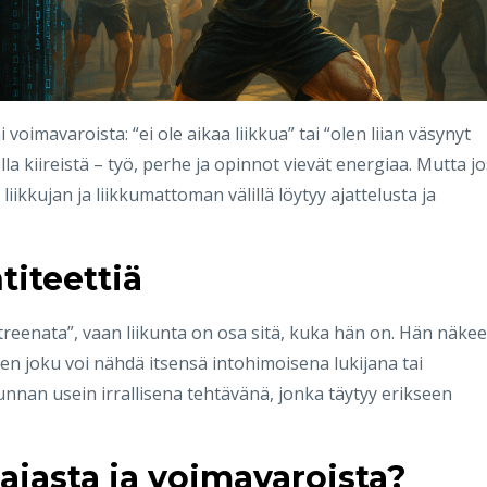
 voimavaroista: “ei ole aikaa liikkua” tai “olen liian väsynyt
la kiireistä – työ, perhe ja opinnot vievät energiaa. Mutta jo
iikkujan ja liikkumattoman välillä löytyy ajattelusta ja
titeettiä
kö treenata”, vaan liikunta on osa sitä, kuka hän on. Hän näkee
ten joku voi nähdä itsensä intohimoisena lukijana tai
nnan usein irrallisena tehtävänä, jonka täytyy erikseen
ajasta ja voimavaroista?