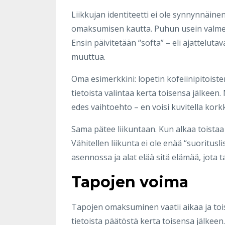
Liikkujan identiteetti ei ole synnynnäin
omaksumisen kautta. Puhun usein valmenn
Ensin päivitetään “softa” – eli ajatteluta
muuttua.
Oma esimerkkini: lopetin kofeiinipitoiste
tietoista valintaa kerta toisensa jälkeen.
edes vaihtoehto – en voisi kuvitella kor
Sama pätee liikuntaan. Kun alkaa toistaa 
Vähitellen liikunta ei ole enää “suoritusli
asennossa ja alat elää sitä elämää, jota ta
Tapojen voima
Tapojen omaksuminen vaatii aikaa ja toist
tietoista päätöstä kerta toisensa jälkee