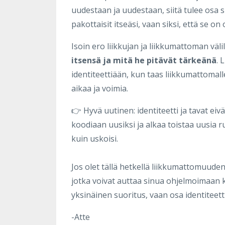
uudestaan ja uudestaan, siitä tulee osa si
pakottaisit itseäsi, vaan siksi, että se on 
Isoin ero liikkujan ja liikkumattoman väli
itsensä ja mitä he pitävät tärkeänä
. 
identiteettiään, kun taas liikkumattomall
aikaa ja voimia.
👉 Hyvä uutinen: identiteetti ja tavat ei
koodiaan uusiksi ja alkaa toistaa uusia r
kuin uskoisi.
Jos olet tällä hetkellä liikkumattomuuden
jotka voivat auttaa sinua ohjelmoimaan 
yksinäinen suoritus, vaan osa identiteetti
-Atte