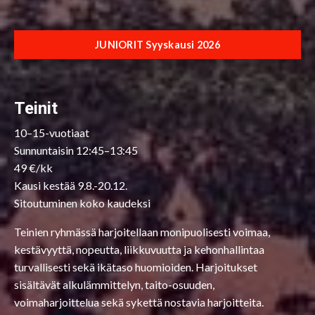
JUNIORIT Syyskausi 2026
Teinit
10–15-vuotiaat
Sunnuntaisin 12:45–13:45
49 €/kk
Kausi kestää
9.8.-20.12.
Sitoutuminen koko kaudeksi
Teinien ryhmässä harjoitellaan monipuolisesti voimaa,
kestävyyttä, nopeutta, liikkuvuutta ja kehonhallintaa
turvallisesti sekä ikätaso huomioiden. Harjoitukset
sisältävät alkulämmittelyn, taito-osuuden,
voimaharjoittelua sekä sykettä nostavia harjoitteita.