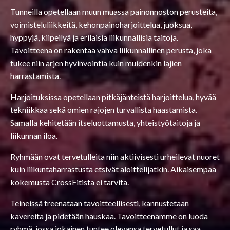
Tunneilla opetellaan muun muassa painonnoston perusteita,
voimisteluliikkeitä, kehonpainoharjoittelua, juoksua,
hyppyjä, kiipeilyä ja erilaisia liikunnallisia taitoja.
Tavoitteena on rakentaa vahva liikunnallinen perusta, joka
tukee niin arjen hyvinvointia kuin muidenkin lajien
harrastamista.
Harjoituksissa opetellaan pitkäjänteistä harjoittelua, hyvää
tekniikkaa sekä omien rajojen turvallista haastamista.
Samalla kehitetään itseluottamusta, yhteistyötaitoja ja
liikunnan iloa.
Ryhmään ovat tervetulleita niin aktiivisesti urheilevat nuoret
kuin liikuntaharrastusta etsivät aloittelijatkin. Aikaisempaa
kokemusta CrossFitista ei tarvita.
Teineissä treenataan tavoitteellisesti, kannustetaan
kavereita ja pidetään hauskaa. Tavoitteenamme on luoda
ryhmä, jossa jokainen tuntee olevansa tervetullut ja saa