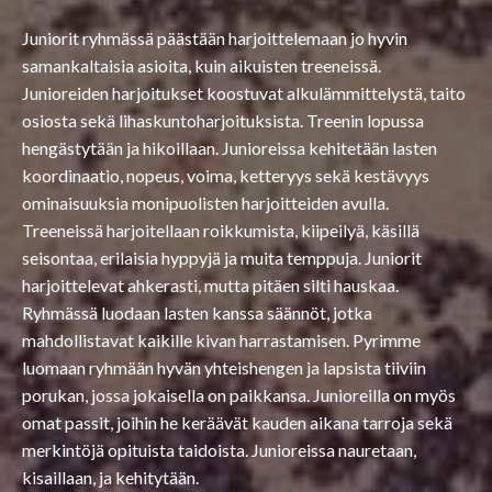
Juniorit ryhmässä päästään harjoittelemaan jo hyvin
samankaltaisia asioita, kuin aikuisten treeneissä.
Junioreiden harjoitukset koostuvat alkulämmittelystä, taito
osiosta sekä lihaskuntoharjoituksista. Treenin lopussa
hengästytään ja hikoillaan. Junioreissa kehitetään lasten
koordinaatio, nopeus, voima, ketteryys sekä kestävyys
ominaisuuksia monipuolisten harjoitteiden avulla.
Treeneissä harjoitellaan roikkumista, kiipeilyä, käsillä
seisontaa, erilaisia hyppyjä ja muita temppuja. Juniorit
harjoittelevat ahkerasti, mutta pitäen silti hauskaa.
Ryhmässä luodaan lasten kanssa säännöt, jotka
mahdollistavat kaikille kivan harrastamisen. Pyrimme
luomaan ryhmään hyvän yhteishengen ja lapsista tiiviin
porukan, jossa jokaisella on paikkansa. Junioreilla on myös
omat passit, joihin he keräävät kauden aikana tarroja sekä
merkintöjä opituista taidoista. Junioreissa nauretaan,
kisaillaan, ja kehitytään.