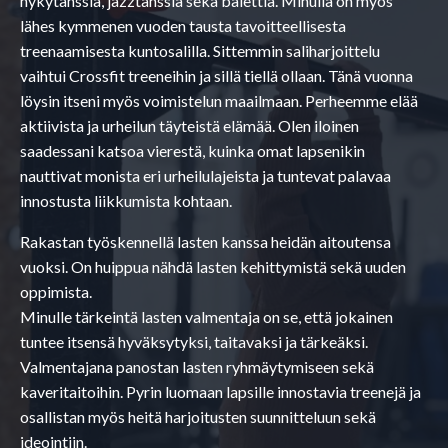
nykytanssia, jazztanssia sekä balettia. Minulla on myös
lähes kymmenen vuoden tausta tavoitteellisesta
treenaamisesta kuntosalilla. Sittemmin saliharjoittelu
vaihtui Crossfit treeneihin ja sillä tiellä ollaan. Tänä vuonna
löysin itseni myös voimistelun maailmaan. Perheemme elää
aktiivista ja urheilun täyteistä elämää. Olen iloinen
saadessani katsoa vierestä, kuinka omat lapsenikin
nauttivat monista eri urheilulajeista ja tuntevat palavaa
innostusta liikkumista kohtaan.
Rakastan työskennellä lasten kanssa heidän aitoutensa
vuoksi. On huippua nähdä lasten kehittymistä sekä uuden
oppimista.
Minulle tärkeintä lasten valmentaja on se, että jokainen
tuntee itsensä hyväksytyksi, taitavaksi ja tärkeäksi.
Valmentajana panostan lasten ryhmäytymiseen sekä
kaveritaitoihin. Pyrin luomaan lapsille innostavia treenejä ja
osallistan myös heitä harjoitusten suunnitteluun sekä
ideointiin.