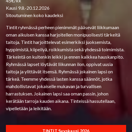
45€/kk
Kausi 9.8.-20.12.2026
Sitoutuminen koko kaudeksi
Tintit ryhmässä perheen pienimmät pääsevät liikkumaan
oman aikuisen kanssa harjoitellen monipuolisesti tärkeitä
taitoja. Tintit harjoittelevat esimerkiksi juoksemista,
hyppimistä, kiipeilyä, roikkumista sekä yhdessä toimimista.
Tärkeintä on kuitenkin leikki ja ennen kaikkea hauskanpito.
Ryhmässä lapset löytävät liikunnan ilon, oppivat uusia
taitoja ja ylittävät itsensä. Ryhmässä jokainen lapsi on
tärkeä. Teemme yhdessä lasten kanssa säännöt, jotka
mahdollistavat jokaiselle mukavan ja turvallisen
harrastuksen. Jokainen lapsi saa oman passin, johon
kerätään tarroja kauden aikana. Tinteissä hassutellaan,
vipelletään ja leikitään.
TINTIT Syyskausi 2026