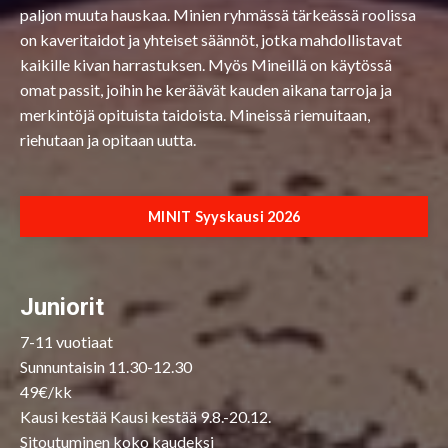
paljon muuta hauskaa. Minien ryhmässä tärkeässä roolissa
on kaveritaidot ja yhteiset säännöt, jotka mahdollistavat
kaikille kivan harrastuksen. Myös Mineillä on käytössä
omat passit, joihin he keräävät kauden aikana tarroja ja
merkintöjä opituista taidoista. Mineissä riemuitaan,
riehutaan ja opitaan uutta.
MINIT Syyskausi 2026
Juniorit
7-11 vuotiaat
Sunnuntaisin 11.30-12.30
49€/kk
Kausi kestää Kausi kestää 9.8.-20.12.
Sitoutuminen koko kaudeksi