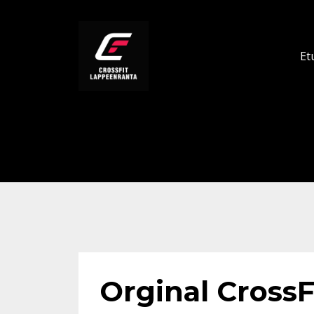
Et
Orginal CrossFi