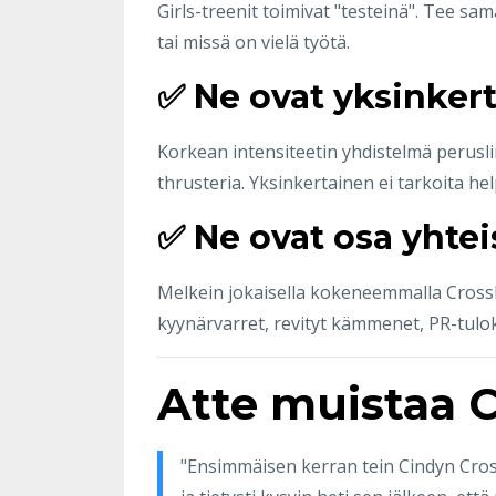
Girls-treenit toimivat "testeinä". Tee sam
tai missä on vielä työtä.
✅ Ne ovat yksinkert
Korkean intensiteetin yhdistelmä perusli
thrusteria. Yksinkertainen ei tarkoita he
✅ Ne ovat osa yhtei
Melkein jokaisella kokeneemmalla CrossFit
kyynärvarret, revityt kämmenet, PR-tulo
Atte muistaa C
"Ensimmäisen kerran tein Cindyn CrossFi