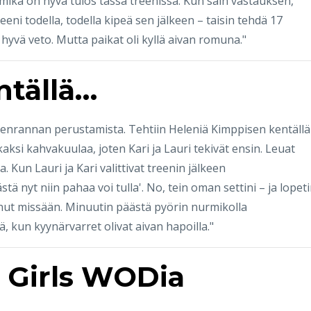
tä mikä on hyvä tulos tässä treenissä. Kun sain vastauksen,
eeni todella, todella kipeä sen jälkeen – taisin tehdä 17
 hyvä veto. Mutta paikat oli kyllä aivan romuna."
ntällä…
enrannan perustamista. Tehtiin Heleniä Kimppisen kentällä
 kaksi kahvakuulaa, joten Kari ja Lauri tekivät ensin. Leuat
. Kun Lauri ja Kari valittivat treenin jälkeen
ästä nyt niin pahaa voi tulla'. No, tein oman settini – ja lopet
ntunut missään. Minuutin päästä pyörin nurmikolla
, kun kyynärvarret olivat aivan hapoilla."
ä Girls WODia