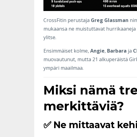
CrossFitin perustaja
Greg Glassman
nim
mukaansa ne muistuttavat hurrikaaneja – 
ylitse.
Ensimmäiset kolme,
Angie
,
Barbara
ja
C
muovautunut, mutta 21 alkuperäistä Girls
ympäri maailmaa.
Miksi nämä tre
merkittäviä?
✅ Ne mittaavat kehi