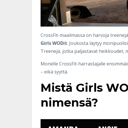
CrossFit-maailmassa on harvoja treenejä
Girls WODit
. Joukosta läytyy monipuolis
Treenejä, jotka paljastavat heikkoudet, 
Monelle CrossFit-harrastajalle ensimmä
– eikä syyttä.
Mistä Girls WO
nimensä?