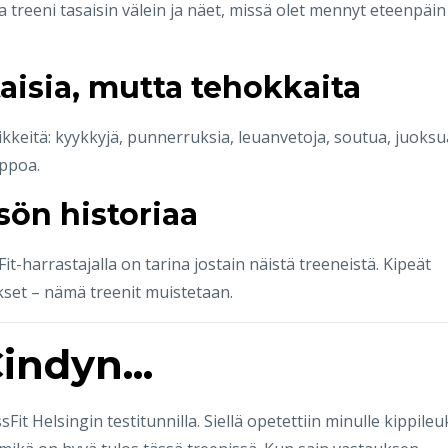
a treeni tasaisin välein ja näet, missä olet mennyt eteenpäin
aisia, mutta tehokkaita
ikkeitä: kyykkyjä, punnerruksia, leuanvetoja, soutua, juoksu
lppoa.
sön historiaa
-harrastajalla on tarina jostain näistä treeneistä. Kipeät
kset – nämä treenit muistetaan.
indyn...
t Helsingin testitunnilla. Siellä opetettiin minulle kippileu