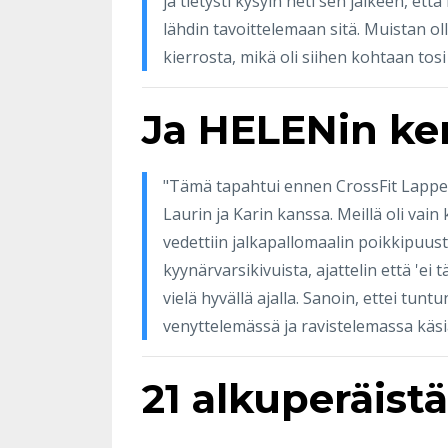
ja tietysti kysyin heti sen jälkeen, et
lähdin tavoittelemaan sitä. Muistan oll
kierrosta, mikä oli siihen kohtaan tosi
Ja HELENin ke
"Tämä tapahtui ennen CrossFit Lappe
Laurin ja Karin kanssa. Meillä oli vain
vedettiin jalkapallomaalin poikkipuusta
kyynärvarsikivuista, ajattelin että 'ei t
vielä hyvällä ajalla. Sanoin, ettei tu
venyttelemässä ja ravistelemassa käsiä
21 alkuperäist