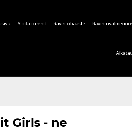
usivu
Aloita treenit
Ravintohaaste
Ravintovalmennu
Aikatau
t Girls - ne