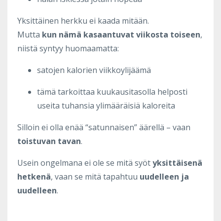
Yksittäinen herkku ei kaada mitään.
Mutta
kun nämä kasaantuvat viikosta toiseen
,
niistä syntyy huomaamatta:
satojen kalorien viikkoylijäämä
tämä tarkoittaa kuukausitasolla helposti
useita tuhansia ylimääräisiä kaloreita
Silloin ei olla enää “satunnaisen” äärellä – vaan
toistuvan tavan
.
Usein ongelmana ei ole se mitä syöt
yksittäisenä
hetkenä
, vaan se mitä tapahtuu
uudelleen ja
uudelleen
.