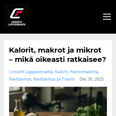
Kalorit, makrot ja mikrot
– mikä oikeasti ratkaisee?
Crossfit Lappeenranta
Kalorit
Painonhallinta
Ravitsemus
Ravitsemus Ja Treeni
Dec 30, 2025