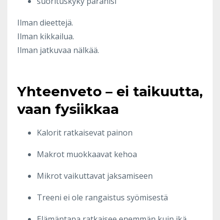
suorituskyky paranisi
Ilman dieettejä.
Ilman kikkailua.
Ilman jatkuvaa nälkää.
Yhteenveto – ei taikuutta,
vaan fysiikkaa
Kalorit ratkaisevat painon
Makrot muokkaavat kehoa
Mikrot vaikuttavat jaksamiseen
Treeni ei ole rangaistus syömisestä
Elämäntapa ratkaisee enemmän kuin ikä