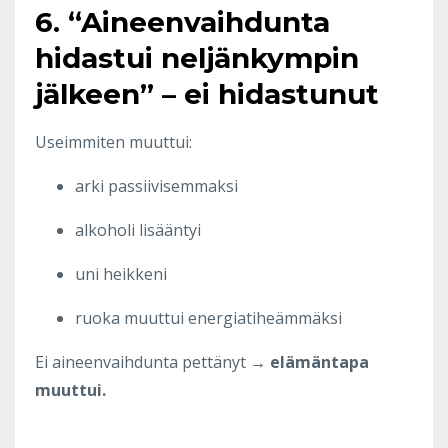
6. “Aineenvaihdunta
hidastui neljänkympin
jälkeen” – ei hidastunut
Useimmiten muuttui:
arki passiivisemmaksi
alkoholi lisääntyi
uni heikkeni
ruoka muuttui energiatiheämmäksi
Ei aineenvaihdunta pettänyt →
elämäntapa
muuttui.