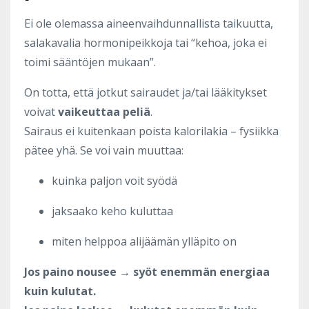
Ei ole olemassa aineenvaihdunnallista taikuutta,
salakavalia hormonipeikkoja tai “kehoa, joka ei
toimi sääntöjen mukaan”.
On totta, että jotkut sairaudet ja/tai lääkitykset
voivat
vaikeuttaa peliä
.
Sairaus ei kuitenkaan poista kalorilakia – fysiikka
pätee yhä. Se voi vain muuttaa:
kuinka paljon voit syödä
jaksaako keho kuluttaa
miten helppoa alijäämän ylläpito on
Jos paino nousee → syöt enemmän energiaa
kuin kulutat.