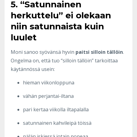
5. “Satunnainen
herkuttelu” ei olekaan
niin satunnaista kuin
luulet
Moni sanoo syövänsä hyvin
paitsi silloin tällöin
.
Ongelma on, että tuo “silloin tällöin” tarkoittaa
käytännössä usein:
hieman viikonloppuna
vähän perjantai-iltana
pari kertaa viikolla iltapalalla
satunnainen kahvileipä töissä
nälän iskiessä jotain nopeaa