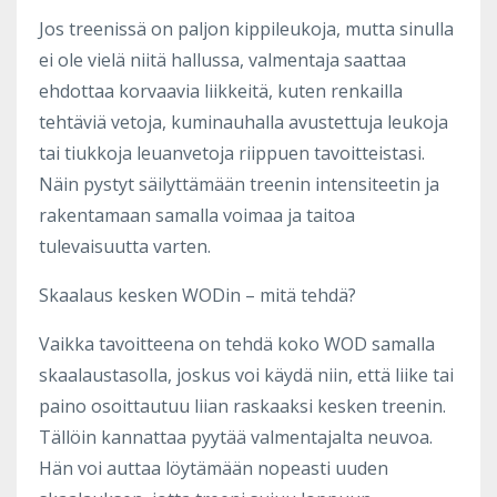
Jos treenissä on paljon kippileukoja, mutta sinulla
ei ole vielä niitä hallussa, valmentaja saattaa
ehdottaa korvaavia liikkeitä, kuten renkailla
tehtäviä vetoja, kuminauhalla avustettuja leukoja
tai tiukkoja leuanvetoja riippuen tavoitteistasi.
Näin pystyt säilyttämään treenin intensiteetin ja
rakentamaan samalla voimaa ja taitoa
tulevaisuutta varten.
Skaalaus kesken WODin – mitä tehdä?
Vaikka tavoitteena on tehdä koko WOD samalla
skaalaustasolla, joskus voi käydä niin, että liike tai
paino osoittautuu liian raskaaksi kesken treenin.
Tällöin kannattaa pyytää valmentajalta neuvoa.
Hän voi auttaa löytämään nopeasti uuden