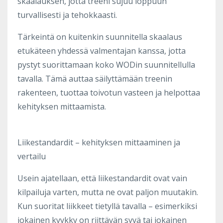
skaalauksen, jotta treeni sujuu loppuun
turvallisesti ja tehokkaasti.
Tärkeintä on kuitenkin suunnitella skaalaus
etukäteen yhdessä valmentajan kanssa, jotta
pystyt suorittamaan koko WODin suunnitellulla
tavalla. Tämä auttaa säilyttämään treenin
rakenteen, tuottaa toivotun vasteen ja helpottaa
kehityksen mittaamista.
Liikestandardit – kehityksen mittaaminen ja
vertailu
Usein ajatellaan, että liikestandardit ovat vain
kilpailuja varten, mutta ne ovat paljon muutakin.
Kun suoritat liikkeet tietyllä tavalla – esimerkiksi
jokainen kyykky on riittävän syvä tai jokainen