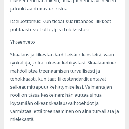
liikkeet tehdään oikein, mikä pienentää virheiden
ja loukkaantumisten riskiä.
Itseluottamus: Kun tiedät suorittaneesi liikkeet
puhtaasti, voit olla ylpeä tuloksistasi.
Yhteenveto
Skaalaus ja liikestandardit eivät ole esteitä, vaan
työkaluja, jotka tukevat kehitystäsi. Skaalaaminen
mahdollistaa treenaamisen turvallisesti ja
tehokkaasti, kun taas liikestandardit antavat
selkeät mittapuut kehittymisellesi. Valmentajan
rooli on tässä keskeinen: hän auttaa sinua
löytämään oikeat skaalausvaihtoehdot ja
varmistaa, että treenaaminen on aina turvallista ja
mielekästä.