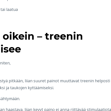
tai laatua
 oikein – treenin
aisee
niten,
ästyä pitkään, liian suuret painot muuttavat treenin helposti
uksi ja taukojen kyttäämiseksi.
pysähtymään.
an haastava, liian kevyt paino ei anna riittävää stimulaatiota