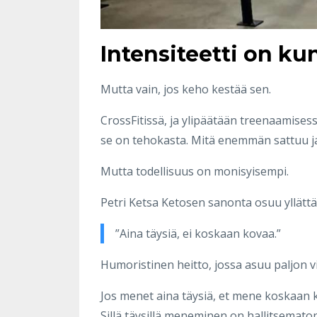
Intensiteetti on ku
Mutta vain, jos keho kestää sen.
CrossFitissä, ja ylipäätään treenaamisess
se on tehokasta. Mitä enemmän sattuu j
Mutta todellisuus on monisyisempi.
Petri Ketsa Ketosen sanonta osuu yllättä
”Aina täysiä, ei koskaan kovaa.”
Humoristinen heitto, jossa asuu paljon vi
Jos menet aina täysiä, et mene koskaan 
Sillä täysillä meneminen on hallitsematon