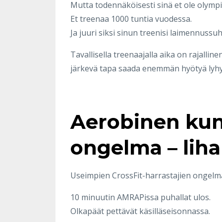
Mutta todennäköisesti sinä et ole olympi
Et treenaa 1000 tuntia vuodessa.
Ja juuri siksi sinun treenisi laimennussuh
Tavallisella treenaajalla aika on rajalline
järkevä tapa saada enemmän hyötyä lyhy
Aerobinen kunt
ongelma – liha
Useimpien CrossFit-harrastajien ongelma 
10 minuutin AMRAPissa puhallat ulos.
Olkapäät pettävät käsilläseisonnassa.