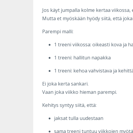
Jos käyt jumpalla kolme kertaa viikossa,
Mutta et myöskään hyödy siitä, että joka
Parempi malli:
1 treeni viikossa: oikeasti kova ja 
1 treeni: hallitun napakka
1 treeni: kehoa vahvistava ja kehitt
Ei joka kerta sankari.
Vaan joka viikko hieman parempi.
Kehitys syntyy siitä, että:
jaksat tulla uudestaan
sama treeni tuntuu viikkojen myöt