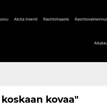
usivu
Aloita treenit
Ravintohaaste
Ravintovalmennu
Aikatau
ei koskaan kovaa"