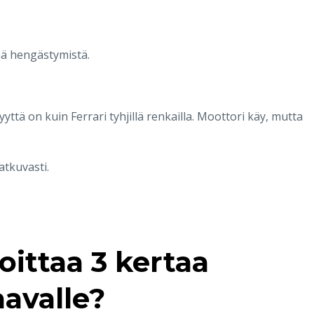
sää hengästymistä.
yttä on kuin Ferrari tyhjillä renkailla. Moottori käy, mutta
atkuvasti.
oittaa 3 kertaa
aavalle?