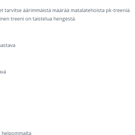
 et tarvitse äärimmäistä määrää matalatehoista pk-treeniä.
inen treeni on taistelua hengestä.
haastava
ävä
ä helpommalta