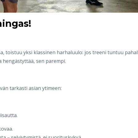
ningas!
a, toistuu yksi klassinen harhaluulo: jos treeni tuntuu pahal
a hengästyttää, sen parempi.
vän tarkasti asian ytimeen:
isautta.
kovaa.
ta – selviytymistä, ei suorituskykyä.