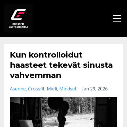
Kun kontrolloidut
haasteet tekevät sinusta
vahvemman
Asenne
Crossfit
Mieli
Mindset
Jan 29, 2026