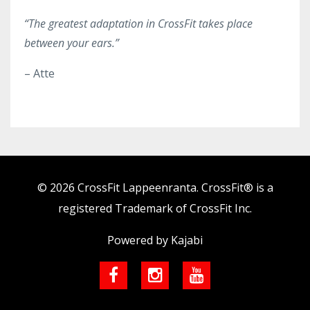
“The greatest adaptation in CrossFit takes place
between your ears.”
– Atte
© 2026 CrossFit Lappeenranta. CrossFit® is a
registered Trademark of CrossFit Inc.
Powered by Kajabi