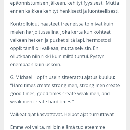
epäonnistumisen jälkeen, kehityt fyysisesti. Mutta
ennen kaikkea kehityt henkisesti ja luonteellisesti.
Kontrolloidut haasteet treeneissä toimivat kuin
mielen harjoitussalina. Joka kerta kun kohtaat
vaikean hetken ja pusket siitä läpi, hermostosi
oppii: tämä oli vaikeaa, mutta selvisin. En
ollutkaan niin rikki kuin miltä tuntui. Pystyn
enempään kuin uskoin.
G. Michael Hopfn usein siteerattu ajatus kuuluu:
“Hard times create strong men, strong men create
good times, good times create weak men, and
weak men create hard times.”
Vaikeat ajat kasvattavat. Helpot ajat turruttavat.
Emme voi valita, milloin elämä tuo eteemme