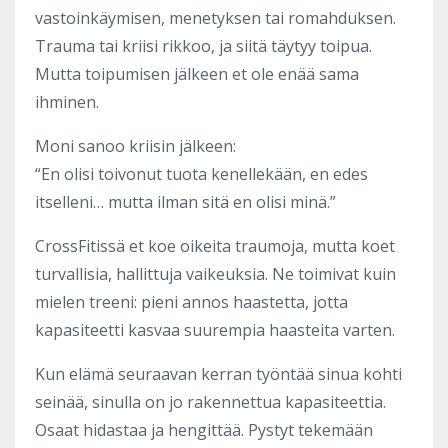
vastoinkäymisen, menetyksen tai romahduksen.
Trauma tai kriisi rikkoo, ja siitä täytyy toipua.
Mutta toipumisen jälkeen et ole enää sama
ihminen.
Moni sanoo kriisin jälkeen:
“En olisi toivonut tuota kenellekään, en edes
itselleni… mutta ilman sitä en olisi minä.”
CrossFitissä et koe oikeita traumoja, mutta koet
turvallisia, hallittuja vaikeuksia. Ne toimivat kuin
mielen treeni: pieni annos haastetta, jotta
kapasiteetti kasvaa suurempia haasteita varten.
Kun elämä seuraavan kerran työntää sinua kohti
seinää, sinulla on jo rakennettua kapasiteettia.
Osaat hidastaa ja hengittää. Pystyt tekemään