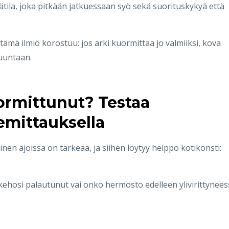
ätila, joka pitkään jatkuessaan syö sekä suorituskykyä että
 tämä ilmiö korostuu: jos arki kuormittaa jo valmiiksi, kova
suuntaan.
ormittunut? Testaa
kemittauksella
nen ajoissa on tärkeää, ja siihen löytyy helppo kotikonsti:
kehosi palautunut vai onko hermosto edelleen ylivirittynees