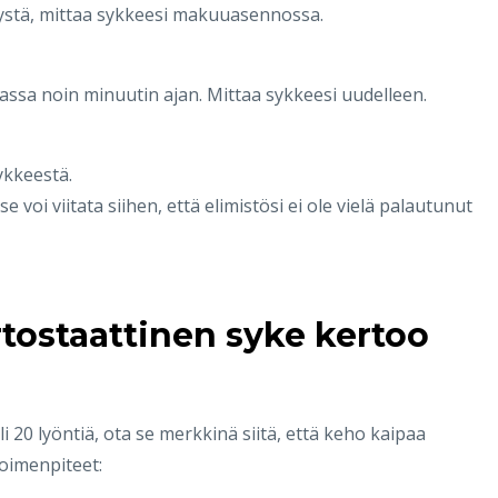
gystä, mittaa sykkeesi makuuasennossa.
ssa noin minuutin ajan. Mittaa sykkeesi uudelleen.
kkeestä.
 se voi viitata siihen, että elimistösi ei ole vielä palautunut
ortostaattinen syke kertoo
i 20 lyöntiä, ota se merkkinä siitä, että keho kaipaa
oimenpiteet: