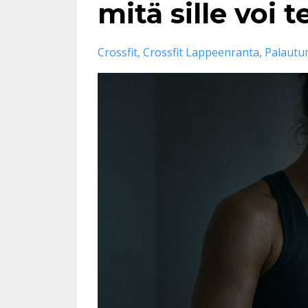
mitä sille voi 
Crossfit
Crossfit Lappeenranta
Palautu