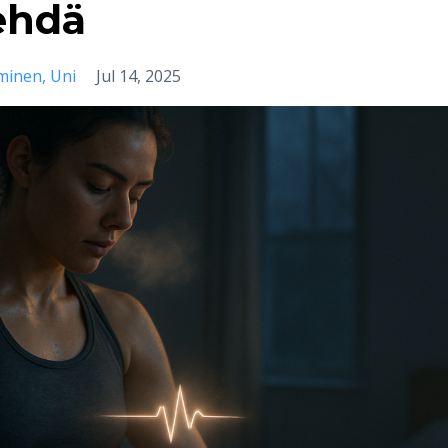
tehdä
minen
Uni
Jul 14, 2025