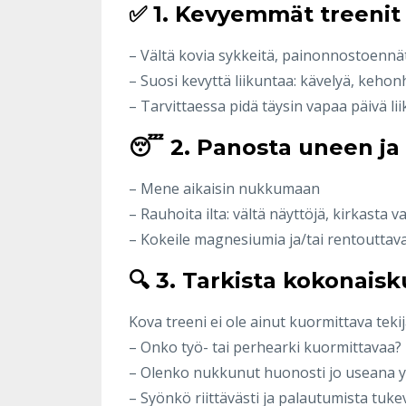
✅ 1. Kevyemmät treenit 
– Vältä kovia sykkeitä, painonnostoennät
– Suosi kevyttä liikuntaa: kävelyä, kehon
– Tarvittaessa pidä täysin vapaa päivä li
😴 2. Panosta uneen ja i
– Mene aikaisin nukkumaan
– Rauhoita ilta: vältä näyttöjä, kirkasta va
– Kokeile magnesiumia ja/tai rentouttav
🔍 3. Tarkista kokonais
Kova treeni ei ole ainut kuormittava tekijä
– Onko työ- tai perhearki kuormittavaa?
– Olenko nukkunut huonosti jo useana 
– Syönkö riittävästi ja palautumista tuke