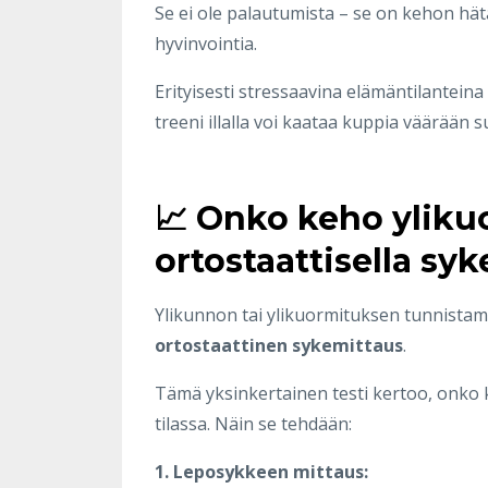
Se ei ole palautumista – se on kehon hät
hyvinvointia.
Erityisesti stressaavina elämäntilanteina
treeni illalla voi kaataa kuppia väärään 
📈 Onko keho yliku
ortostaattisella sy
Ylikunnon tai ylikuormituksen tunnistami
ortostaattinen sykemittaus
.
Tämä yksinkertainen testi kertoo, onko 
tilassa. Näin se tehdään:
1. Leposykkeen mittaus: