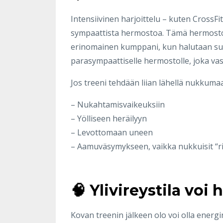
Intensiivinen harjoittelu – kuten CrossFit
sympaattista hermostoa. Tämä hermost
erinomainen kumppani, kun halutaan suori
parasympaattiselle hermostolle, joka va
Jos treeni tehdään liian lähellä nukkuma
– Nukahtamisvaikeuksiin
– Yölliseen heräilyyn
– Levottomaan uneen
– Aamuväsymykseen, vaikka nukkuisit “rii
🧠 Ylivireystila voi
Kovan treenin jälkeen olo voi olla energi