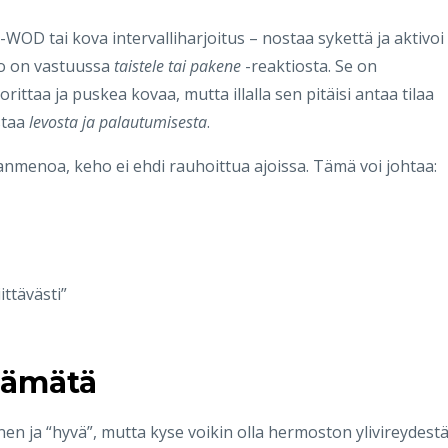
-WOD tai kova intervalliharjoitus – nostaa sykettä ja aktivoi
o on vastuussa
taistele tai pakene
-reaktiosta. Se on
ttaa ja puskea kovaa, mutta illalla sen pitäisi antaa tilaa
staa
levosta ja palautumisesta
.
anmenoa, keho ei ehdi rauhoittua ajoissa. Tämä voi johtaa:
ttävästi”
 hämätä
nen ja “hyvä”, mutta kyse voikin olla hermoston ylivireydestä