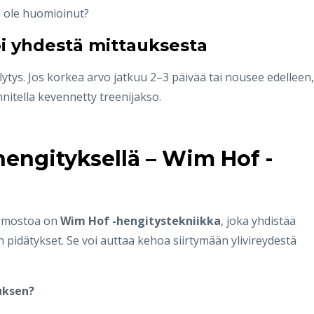
en ole huomioinut?
koi yhdestä mittauksesta
lytys. Jos korkea arvo jatkuu 2–3 päivää tai nousee edelleen,
nnitella kevennetty treenijakso.
hengityksellä – Wim Hof -
ermostoa on
Wim Hof -hengitystekniikka
, joka yhdistää
n pidätykset. Se voi auttaa kehoa siirtymään ylivireydestä
uksen?