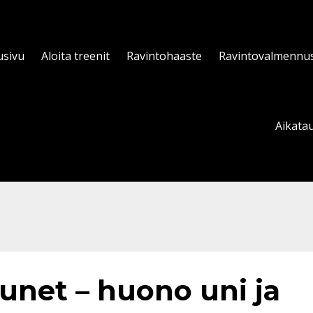
usivu
Aloita treenit
Ravintohaaste
Ravintovalmennu
Aikatau
 unet – huono uni ja