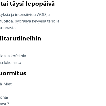
tai täysi lepopäivä
yksiä ja intensiivisiä WOD:ja
huoltoa, pyöräilyä kevyellä teholla
ikunnasta
ltarutiineihin
loa ja kofeiinia
aa lukemista
kuormitus
. Mieti:
yönä?
vasti?