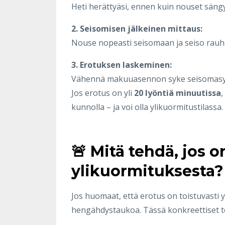
Heti herättyäsi, ennen kuin nouset sän
2. Seisomisen jälkeinen mittaus:
Nouse nopeasti seisomaan ja seiso rauha
3. Erotuksen laskeminen:
Vähennä makuuasennon syke seisomasy
Jos erotus on yli
20 lyöntiä minuutissa
,
kunnolla – ja voi olla ylikuormitustilassa.
🚨 Mitä tehdä, jos 
ylikuormituksesta?
Jos huomaat, että erotus on toistuvasti yl
hengähdystaukoa. Tässä konkreettiset t