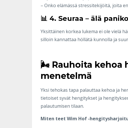
– Onko elämässä stressitekijöitä, joita 
📊 4. Seuraa – älä pani
Yksittäinen korkea lukema ei ole vielä hä
silloin kannattaa höllätä kunnolla ja suu
🌬 Rauhoita kehoa 
menetelmä
Yksi tehokas tapa palauttaa kehoa ja h
tietoiset syvät hengitykset ja hengitykse
palautumisen tilaan.
Miten teet Wim Hof -hengitysharjoit