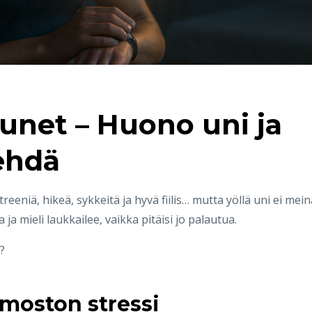
 unet – Huono uni ja
tehdä
 treeniä, hikeä, sykkeitä ja hyvä fiilis… mutta yöllä uni ei mei
 ja mieli laukkailee, vaikka pitäisi jo palautua.
?
rmoston stressi