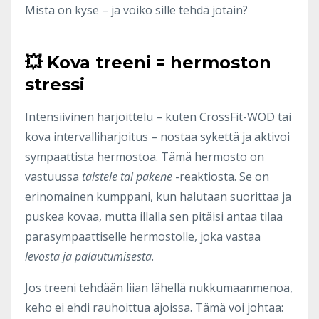
Mistä on kyse – ja voiko sille tehdä jotain?
💥 Kova treeni = hermoston
stressi
Intensiivinen harjoittelu – kuten CrossFit-WOD tai
kova intervalliharjoitus – nostaa sykettä ja aktivoi
sympaattista hermostoa. Tämä hermosto on
vastuussa
taistele tai pakene
-reaktiosta. Se on
erinomainen kumppani, kun halutaan suorittaa ja
puskea kovaa, mutta illalla sen pitäisi antaa tilaa
parasympaattiselle hermostolle, joka vastaa
levosta ja palautumisesta
.
Jos treeni tehdään liian lähellä nukkumaanmenoa,
keho ei ehdi rauhoittua ajoissa. Tämä voi johtaa: