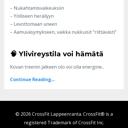
– Nukahtamisvaikeuksiin
– Yölliseen heräilyyn
– Levottomaan uneen
– Aamuväsymykseen, vaikka nukkuisit “riittävästi”
🧠 Ylivireystila voi hämätä
Kovan treenin jälkeen olo voi olla energine...
Continue Reading...
© 2026 CrossFit Lappeenranta. CrossFit® is a
registered Trademark of CrossFit Inc.