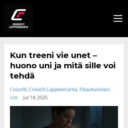
Kun treeni vie unet –
huono uni ja mitä sille voi
tehdä
Crossfit
Crossfit Lappeenranta
Palautuminen
Uni
Jul 14, 2025