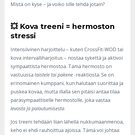
Mistä on kyse – ja voiko sille tehdä jotain?
💥 Kova treeni = hermoston
stressi
Intensiivinen harjoittelu – kuten CrossFit-WOD tai
kova intervalliharjoitus – nostaa sykettä ja aktivoi
sympaattista hermostoa. Tämä hermosto on
vastuussa
taistele tai pakene
-reaktiosta. Se on
erinomainen kumppani, kun halutaan suorittaa ja
puskea kovaa, mutta illalla sen pitäisi antaa tilaa
parasympaattiselle hermostolle, joka vastaa
levosta ja palautumisesta
.
Jos treeni tehdään liian lähellä nukkumaanmenoa,
keho ei ehdi rauhoittua ajoissa. Tämä voi johtaa: