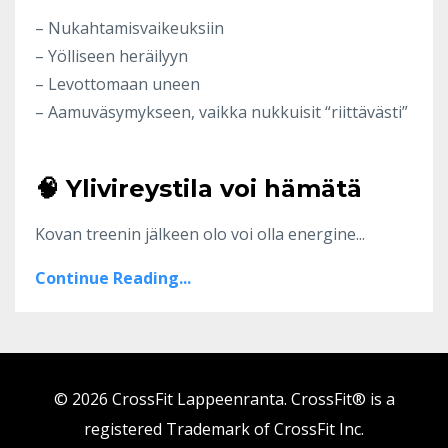
– Nukahtamisvaikeuksiin
– Yölliseen heräilyyn
– Levottomaan uneen
– Aamuväsymykseen, vaikka nukkuisit “riittävästi”
🧠 Ylivireystila voi hämätä
Kovan treenin jälkeen olo voi olla energine...
Continue Reading...
© 2026 CrossFit Lappeenranta. CrossFit® is a
registered Trademark of CrossFit Inc.