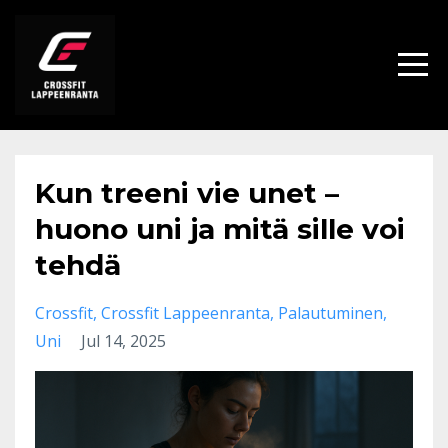
Kun treeni vie unet –
huono uni ja mitä sille voi
tehdä
Crossfit
Crossfit Lappeenranta
Palautuminen
Uni
Jul 14, 2025