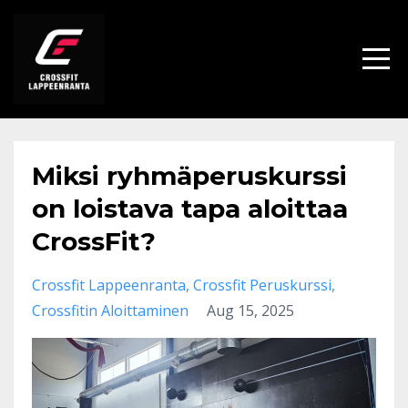
Miksi ryhmäperuskurssi
on loistava tapa aloittaa
CrossFit?
Crossfit Lappeenranta
Crossfit Peruskurssi
Crossfitin Aloittaminen
Aug 15, 2025