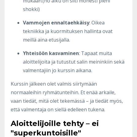
mukaan.(no alku on silti monesti pieni
shokki)
Vammojen ennaltaehkäisy
: Oikea
tekniikka ja kuormituksen hallinta ovat
meillä aina etusijalla.
Yhteisöön kasvaminen
: Tapaat muita
aloittelijoita ja tutustut salin meininkiin sekä
valmentajiin jo kurssin aikana.
Kurssin jälkeen olet valmis siirtymään
normaaleihin ryhmätunteihin. Et enää arkaile,
vaan tiedät, mitä olet tekemässä – ja tiedät myös,
että valmentaja on siellä edelleen tukena.
Aloittelijoille tehty – ei
"superkuntoisille"