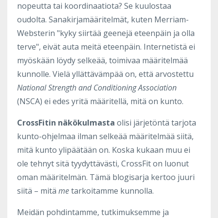
nopeutta tai koordinaatiota? Se kuulostaa
oudolta. Sanakirjamääritelmät, kuten Merriam-
Websterin "kyky siirtää geenejä eteenpäin ja olla
terve", eivät auta meitä eteenpäin. Internetistä ei
myöskään löydy selkeää, toimivaa määritelmää
kunnolle. Vielä yllättävämpää on, että arvostettu
National Strength and Conditioning Association
(NSCA) ei edes yritä määritellä, mitä on kunto.
CrossFitin näkökulmasta
olisi järjetöntä tarjota
kunto-ohjelmaa ilman selkeää määritelmää siitä,
mitä kunto ylipäätään on. Koska kukaan muu ei
ole tehnyt sitä tyydyttävästi, CrossFit on luonut
oman määritelmän. Tämä blogisarja kertoo juuri
siitä – mitä
me
tarkoitamme kunnolla.
Meidän pohdintamme, tutkimuksemme ja