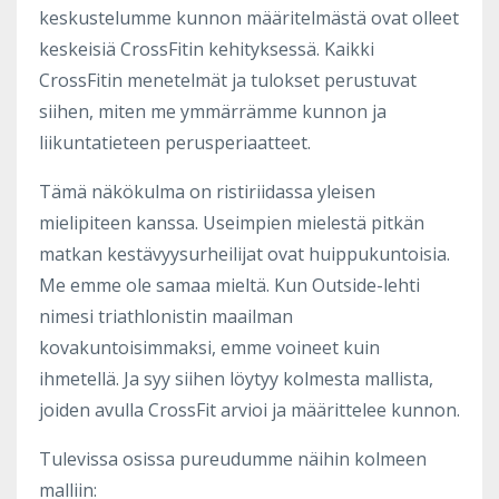
keskustelumme kunnon määritelmästä ovat olleet
keskeisiä CrossFitin kehityksessä. Kaikki
CrossFitin menetelmät ja tulokset perustuvat
siihen, miten me ymmärrämme kunnon ja
liikuntatieteen perusperiaatteet.
Tämä näkökulma on ristiriidassa yleisen
mielipiteen kanssa. Useimpien mielestä pitkän
matkan kestävyysurheilijat ovat huippukuntoisia.
Me emme ole samaa mieltä. Kun Outside-lehti
nimesi triathlonistin maailman
kovakuntoisimmaksi, emme voineet kuin
ihmetellä. Ja syy siihen löytyy kolmesta mallista,
joiden avulla CrossFit arvioi ja määrittelee kunnon.
Tulevissa osissa pureudumme näihin kolmeen
malliin: