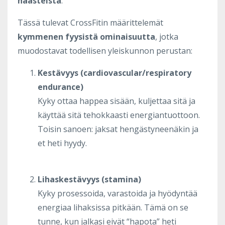
haasteista
.
Tässä tulevat CrossFitin määrittelemät
kymmenen fyysistä ominaisuutta
, jotka
muodostavat todellisen yleiskunnon perustan:
Kestävyys (cardiovascular/respiratory
endurance)
Kyky ottaa happea sisään, kuljettaa sitä ja
käyttää sitä tehokkaasti energiantuottoon.
Toisin sanoen: jaksat hengästyneenäkin ja
et heti hyydy.
Lihaskestävyys (stamina)
Kyky prosessoida, varastoida ja hyödyntää
energiaa lihaksissa pitkään. Tämä on se
tunne, kun jalkasi eivät “hapota” heti