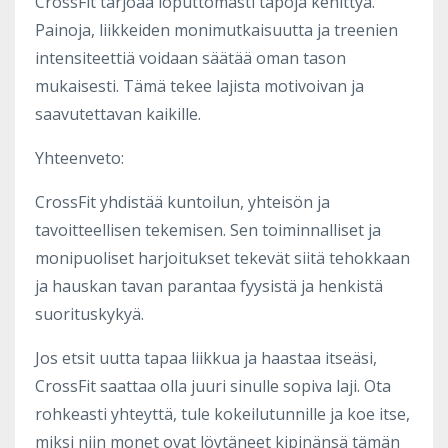
CrossFit tarjoaa loputtomasti tapoja kehittyä.
Painoja, liikkeiden monimutkaisuutta ja treenien
intensiteettiä voidaan säätää oman tason
mukaisesti. Tämä tekee lajista motivoivan ja
saavutettavan kaikille.
Yhteenveto:
CrossFit yhdistää kuntoilun, yhteisön ja
tavoitteellisen tekemisen. Sen toiminnalliset ja
monipuoliset harjoitukset tekevät siitä tehokkaan
ja hauskan tavan parantaa fyysistä ja henkistä
suorituskykyä.
Jos etsit uutta tapaa liikkua ja haastaa itseäsi,
CrossFit saattaa olla juuri sinulle sopiva laji. Ota
rohkeasti yhteyttä, tule kokeilutunnille ja koe itse,
miksi niin monet ovat löytäneet kipinänsä tämän