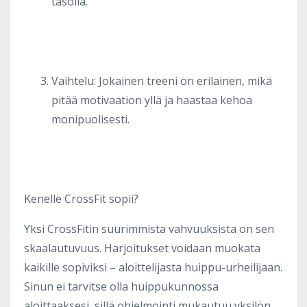
tasolla.
Vaihtelu: Jokainen treeni on erilainen, mikä
pitää motivaation yllä ja haastaa kehoa
monipuolisesti.
Kenelle CrossFit sopii?
Yksi CrossFitin suurimmista vahvuuksista on sen
skaalautuvuus. Harjoitukset voidaan muokata
kaikille sopiviksi – aloittelijasta huippu-urheilijaan.
Sinun ei tarvitse olla huippukunnossa
aloittaaksesi, sillä ohjelmointi mukautuu yksilön