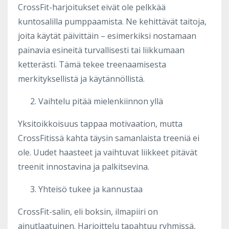
CrossFit-harjoitukset eivät ole pelkkää
kuntosalilla pumppaamista. Ne kehittävät taitoja,
joita käytät päivittäin – esimerkiksi nostamaan
painavia esineitä turvallisesti tai liikkumaan
ketterästi. Tämä tekee treenaamisesta
merkityksellistä ja käytännöllistä.
Vaihtelu pitää mielenkiinnon yllä
Yksitoikkoisuus tappaa motivaation, mutta
CrossFitissä kahta täysin samanlaista treeniä ei
ole. Uudet haasteet ja vaihtuvat liikkeet pitävät
treenit innostavina ja palkitsevina.
Yhteisö tukee ja kannustaa
CrossFit-salin, eli boksin, ilmapiiri on
ainutlaatuinen. Harjoittelu tapahtuu ryhmissä,