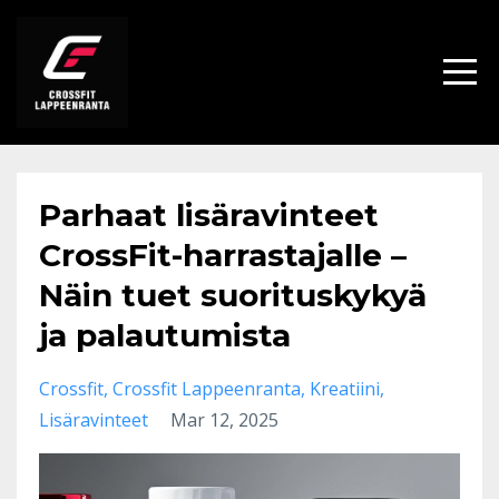
Parhaat lisäravinteet
CrossFit-harrastajalle –
Näin tuet suorituskykyä
ja palautumista
Crossfit
Crossfit Lappeenranta
Kreatiini
Lisäravinteet
Mar 12, 2025