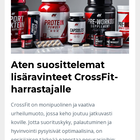
Aten suosittelemat
lisäravinteet CrossFit-
harrastajalle
CrossFit on monipuolinen ja vaativa
urheilumuoto, jossa keho joutuu jatkuvasti
koville. Jotta suorituskyky, palautuminen ja
hyvinvointi pysyisivät optimaalisina, on
ensisijaisen tärkeää panostaa perusasioihin: