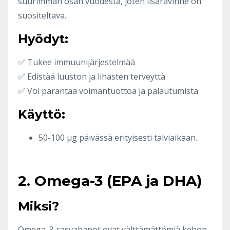
suurimman osan vuodesta, joten lisäravinne on
suositeltava.
Hyödyt:
✅ Tukee immuunijärjestelmää
✅ Edistää luuston ja lihasten terveyttä
✅ Voi parantaa voimantuottoa ja palautumista
Käyttö:
50-100 µg päivässä erityisesti talviaikaan.
2. Omega-3 (EPA ja DHA)
Miksi?
Omega-3-rasvahapot ovat välttämättömiä kehon