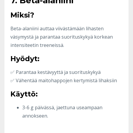
7. Beta-alaniini
Miksi?
Beta-alaniini auttaa viivästämään lihasten
väsymystä ja parantaa suorituskykyä korkean
intensiteetin treeneissä.
Hyödyt:
✅ Parantaa kestävyyttä ja suorituskykyä
✅ Vähentää maitohappojen kertymistä lihaksiin
Käyttö:
3-6 g päivässä, jaettuna useampaan
annokseen.