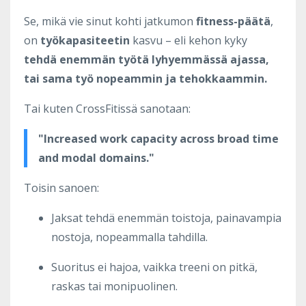
Se, mikä vie sinut kohti jatkumon
fitness-päätä
,
on
työkapasiteetin
kasvu – eli kehon kyky
tehdä enemmän työtä lyhyemmässä ajassa,
tai sama työ nopeammin ja tehokkaammin.
Tai kuten CrossFitissä sanotaan:
"Increased work capacity across broad time
and modal domains."
Toisin sanoen:
Jaksat tehdä enemmän toistoja, painavampia
nostoja, nopeammalla tahdilla.
Suoritus ei hajoa, vaikka treeni on pitkä,
raskas tai monipuolinen.