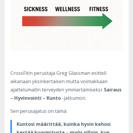
CrossFitin perustaja Greg Glassman esitteli
aikanaan yksinkertaisen mutta voimakkaan
ajattelumallin terveyden ymmärtämiseksi:
Sairaus
– Hyvinvointi – Kunto
-jatkumon.
Sen perusajatus on tämä:
Kuntosi määrittää, kuinka hyvin kehosi
kestää kuormitusta – myös silloin, kun