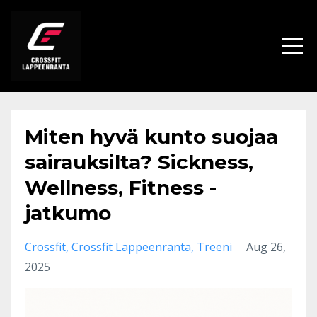
Miten hyvä kunto suojaa
sairauksilta? Sickness,
Wellness, Fitness -
jatkumo
Crossfit
Crossfit Lappeenranta
Treeni
Aug 26,
2025