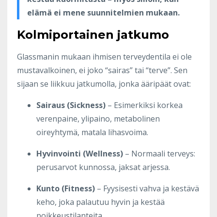
elämä ei mene suunnitelmien mukaan.
Kolmiportainen jatkumo
Glassmanin mukaan ihmisen terveydentila ei ole
mustavalkoinen, ei joko “sairas” tai “terve”. Sen
sijaan se liikkuu jatkumolla, jonka ääripäät ovat:
Sairaus (Sickness)
– Esimerkiksi korkea
verenpaine, ylipaino, metabolinen
oireyhtymä, matala lihasvoima.
Hyvinvointi (Wellness)
– Normaali terveys:
perusarvot kunnossa, jaksat arjessa.
Kunto (Fitness)
– Fyysisesti vahva ja kestävä
keho, joka palautuu hyvin ja kestää
poikkeustilanteita.