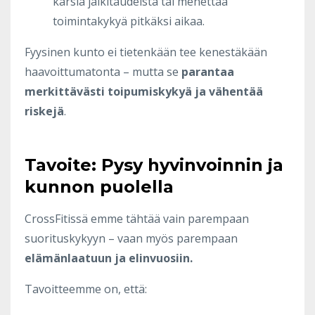
kärsiä jälkitaudeista tai menettää
toimintakykyä pitkäksi aikaa.
Fyysinen kunto ei tietenkään tee kenestäkään
haavoittumatonta – mutta se
parantaa
merkittävästi toipumiskykyä ja vähentää
riskejä
.
Tavoite: Pysy hyvinvoinnin ja
kunnon puolella
CrossFitissä emme tähtää vain parempaan
suorituskykyyn – vaan myös parempaan
elämänlaatuun ja elinvuosiin.
Tavoitteemme on, että: