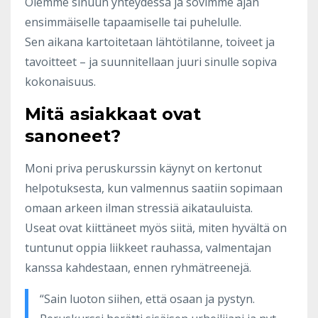
Olemme sinuun yhteydessä ja sovimme ajan
ensimmäiselle tapaamiselle tai puhelulle.
Sen aikana kartoitetaan lähtötilanne, toiveet ja
tavoitteet – ja suunnitellaan juuri sinulle sopiva
kokonaisuus.
Mitä asiakkaat ovat
sanoneet?
Moni priva peruskurssin käynyt on kertonut
helpotuksesta, kun valmennus saatiin sopimaan
omaan arkeen ilman stressiä aikatauluista.
Useat ovat kiittäneet myös siitä, miten hyvältä on
tuntunut oppia liikkeet rauhassa, valmentajan
kanssa kahdestaan, ennen ryhmätreenejä.
“Sain luoton siihen, että osaan ja pystyn.