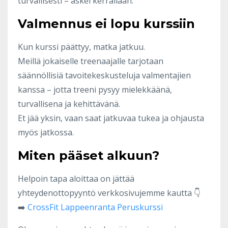
turvallisesti – askel kerrallaan.
Valmennus ei lopu kurssiin
Kun kurssi päättyy, matka jatkuu.
Meillä jokaiselle treenaajalle tarjotaan
säännöllisiä tavoitekeskusteluja valmentajien
kanssa – jotta treeni pysyy mielekkäänä,
turvallisena ja kehittävänä.
Et jää yksin, vaan saat jatkuvaa tukea ja ohjausta
myös jatkossa.
Miten pääset alkuun?
Helpoin tapa aloittaa on jättää
yhteydenottopyyntö verkkosivujemme kautta 👇
➡️
CrossFit Lappeenranta Peruskurssi