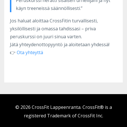
Peruskurssi herätti sisäisen urheilijani ja nyt
käyn treeneissä säännöllisesti.”
Jos haluat aloittaa CrossFitin turvallisesti,
yksilöllisesti ja omassa tahdissasi – priva
peruskurssi on juuri sinua varten.
Jätä yhteydenottopyyntö ja aloitetaan yhdessä!
👉
Ota yhteyttä
© 2026 CrossFit Lappeenranta. CrossFit® is a
registered Trademark of CrossFit Inc.