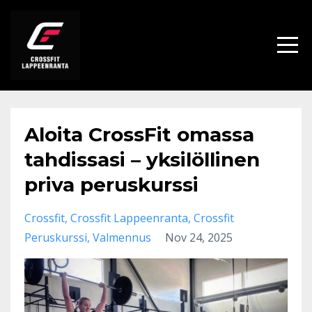
Aloita CrossFit omassa
tahdissasi – yksilöllinen
priva peruskurssi
Crossfit
Crossfit Lappeenranta
Crossfit
Peruskurssi
Valmennus
Nov 24, 2025