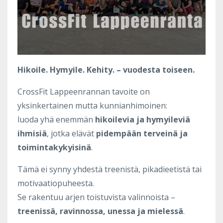
Hikoile. Hymyile. Kehity. – vuodesta toiseen.
CrossFit Lappeenrannan tavoite on
yksinkertainen mutta kunnianhimoinen:
luoda yhä enemmän
hikoilevia ja hymyileviä
ihmisiä
, jotka elävät
pidempään terveinä ja
toimintakykyisinä
.
Tämä ei synny yhdestä treenistä, pikadieetistä tai
motivaatiopuheesta.
Se rakentuu arjen toistuvista valinnoista –
treenissä, ravinnossa, unessa ja mielessä
.