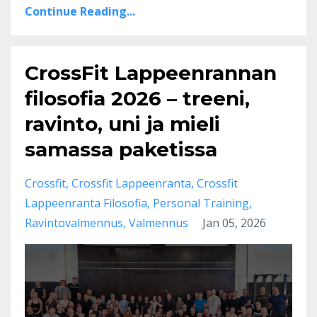
Continue Reading...
CrossFit Lappeenrannan
filosofia 2026 – treeni,
ravinto, uni ja mieli
samassa paketissa
Crossfit
Crossfit Lappeenranta
Crossfit
Lappeenranta Filosofia
Personal Training
Ravintovalmennus
Valmennus
Jan 05, 2026