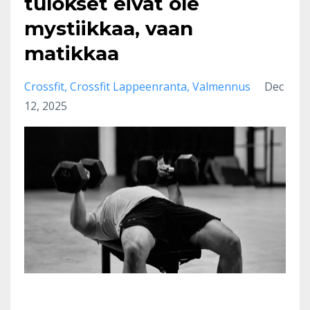
tulokset eivät ole
mystiikkaa, vaan
matikkaa
Crossfit
Crossfit Lappeenranta
Valmennus
Dec
12, 2025