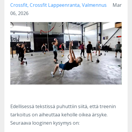
Crossfit
Crossfit Lappeenranta
Valmennus
Mar
06, 2026
Edellisessä tekstissä puhuttiin siitä, että treenin
tarkoitus on aiheuttaa keholle oikea ärsyke.
Seuraava looginen kysymys on: