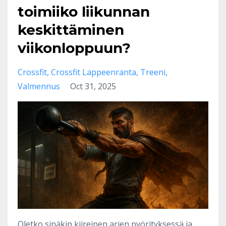
toimiiko liikunnan
keskittäminen
viikonloppuun?
Crossfit
Crossfit Lappeenranta
Treeni
Valmennus
Oct 31, 2025
Oletko sinäkin kiireinen arjen pyörityksessä ja