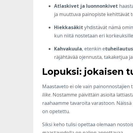
Atlaskivet ja luonnonkivet
haasta
ja muuttuva painopiste kehittävät t
Hiekkasäkit
yhdistävät nämä omin
kun niitä nostetaan eri korkeuksille
Kahvakuula
, etenkin e
tuheilautus
räjähtävää ojennusta, takaketjua ja 
Lopuksi: jokaisen t
Maastaveto ei ole vain painonnostajien t
liike
. Nostamme päivittäin asioita lattias
raahaamme tavaroita varastoon. Näissä ti
on opetettu.
Siksi keho tulisi opettaa olemaan nostois
maastavedolla on paljon annettavaa.