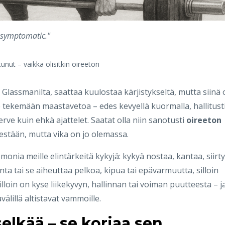
 asymptomatic."
nut – vaikka olisitkin oireeton
 Glassmanilta, saattaa kuulostaa kärjistykseltä, mutta siinä
e tekemään maastavetoa – edes kevyellä kuormalla, hallitust
 terve kuin ehkä ajattelet. Saatat olla niin sanotusti
oireeton
tsestään, mutta vika on jo olemassa.
monia meille elintärkeitä kykyjä: kykyä nostaa, kantaa, siirty
ta tai se aiheuttaa pelkoa, kipua tai epävarmuutta, silloin
 Silloin on kyse liikekyvyn, hallinnan tai voiman puutteesta – j
avälillä altistavat vammoille.
selkää – se korjaa sen