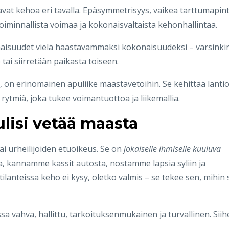
vat kehoa eri tavalla. Epäsymmetrisyys, vaikea tarttumapin
oiminnallista voimaa ja kokonaisvaltaista kehonhallintaa.
aisuudet vielä haastavammaksi kokonaisuudeksi – varsinki
 tai siirretään paikasta toiseen.
, on erinomainen apuliike maastavetoihin. Se kehittää lanti
rytmiä, joka tukee voimantuottoa ja liikemallia.
ulisi vetää maasta
ai urheilijoiden etuoikeus. Se on
jokaiselle ihmiselle kuuluva
ta, kannamme kassit autosta, nostamme lapsia syliin ja
lanteissa keho ei kysy, oletko valmis – se tekee sen, mihin 
sa vahva, hallittu, tarkoituksenmukainen ja turvallinen. Sii