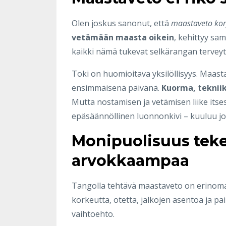
Olen joskus sanonut, että
maastaveto kor
vetämään maasta oikein
, kehittyy sam
kaikki nämä tukevat selkärangan terveytt
Toki on huomioitava yksilöllisyys. Maasta
ensimmäisenä päivänä.
Kuorma, tekniik
Mutta nostamisen ja vetämisen liike itses
epäsäännöllinen luonnonkivi – kuuluu jo
Monipuolisuus teke
arvokkaampaa
Tangolla tehtävä maastaveto on erinomai
korkeutta, otetta, jalkojen asentoa ja pa
vaihtoehto.