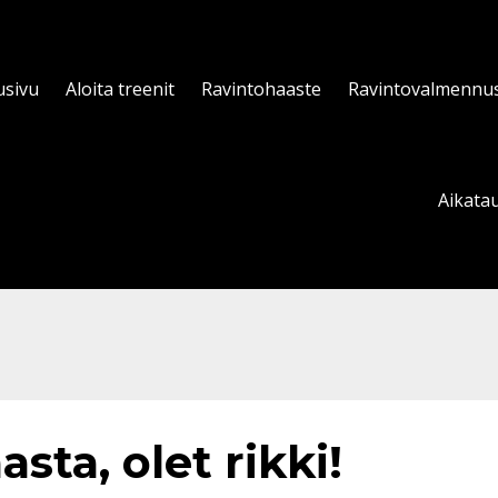
usivu
Aloita treenit
Ravintohaaste
Ravintovalmennu
Aikatau
sta, olet rikki!