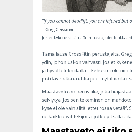
"If you cannot deadlift, you are injured but
– Greg Glassman
Jos et kykene vetämään maasta, olet loukkaantu
Tämä lause CrossFitin perustajalta, Greg
ydin, johon uskon vahvasti. Jos et kyken
ja hyvällä tekniikalla – kehosi ei ole niin
potilas
: selkä ei ehkä juuri nyt ilmoita i
Maastaveto on perusliike, joka heijastaa 
selviytyä. Jos sen tekeminen on mahdoton
kyse ei ole vain siitä, ettet “osaa vetää”.
ne kaikki ovat tekijöitä, jotka pitkällä aik
Maastaveto ei riko 