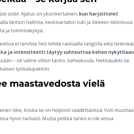
jaa selän
. Ajatus on yksinkertainen:
kun harjoittelet
alla lantion hallinta, keskivartalon tuki ja liikkeen tietoisuus
ä ja toimintakykyä.
vetoa ei tarvitse heti tehdä raskaalla tangolla eikä tietenkä
ka ja intensiteetti täytyy suhteuttaa kehon nykytilaan
sään – oli väline sitten tanko, kahvakuula, hiekkasäkki tai
kaisen työkalupakkiin.
e maastavedosta vielä
nen liike, koska se on helposti säädettävissä. Voit muuttaa
inoa hyvin tarkasti. Mutta pelkkä tanko ei ole ainoa