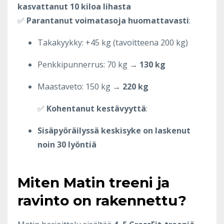
kasvattanut 10 kiloa lihasta
✅
Parantanut voimatasoja huomattavasti
:
Takakyykky: +45 kg (tavoitteena 200 kg)
Penkkipunnerrus: 70 kg →
130 kg
Maastaveto: 150 kg →
220 kg
✅
Kohentanut kestävyyttä
:
Sisäpyöräilyssä keskisyke on laskenut
noin 30 lyöntiä
Miten Matin treeni ja
ravinto on rakennettu?