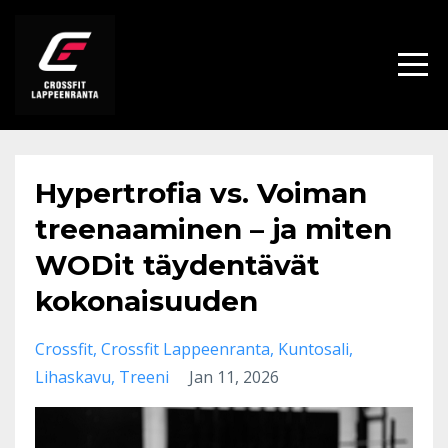
Hypertrofia vs. Voiman
treenaaminen – ja miten
WODit täydentävät
kokonaisuuden
Crossfit
Crossfit Lappeenranta
Kuntosali
Lihaskavu
Treeni
Jan 11, 2026