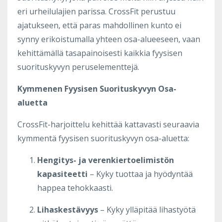
eri urheilulajien parissa. CrossFit perustuu
ajatukseen, että paras mahdollinen kunto ei
synny erikoistumalla yhteen osa-alueeseen, vaan
kehittämällä tasapainoisesti kaikkia fyysisen
suorituskyvyn peruselementtejä.
Kymmenen Fyysisen Suorituskyvyn Osa-
aluetta
CrossFit-harjoittelu kehittää kattavasti seuraavia
kymmentä fyysisen suorituskyvyn osa-aluetta:
Hengitys- ja verenkiertoelimistön
kapasiteetti
– Kyky tuottaa ja hyödyntää
happea tehokkaasti.
Lihaskestävyys
– Kyky ylläpitää lihastyötä