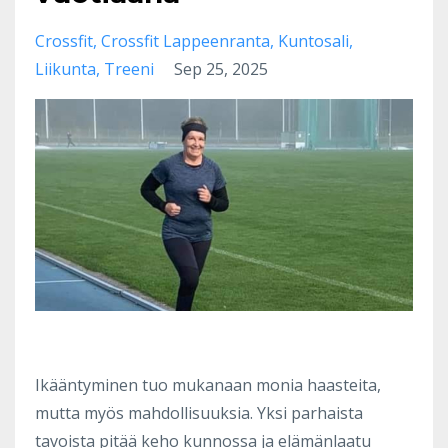
Crossfit
Crossfit Lappeenranta
Kuntosali
Liikunta
Treeni
Sep 25, 2025
Ikääntyminen tuo mukanaan monia haasteita,
mutta myös mahdollisuuksia. Yksi parhaista
tavoista pitää keho kunnossa ja elämänlaatu