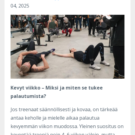
04, 2025
Kevyt viikko – Miksi ja miten se tukee
palautumista?
Jos treenaat säännöllisesti ja kovaa, on tärkeää
antaa keholle ja mielelle aikaa palautua
kevyemmän viikon muodossa. Yleinen suositus on
keventää treeniä noin 4–6 viikon välein, mutta