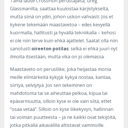
Tämä lause CrossFitin perustajalta, Greg
Glassmanilta, saattaa kuulostaa kärjistykseltä,
mutta siinä on ydin, johon uskon vahvasti. Jos et
kykene tekemään maastavetoa – edes kevyellä
kuormalla, hallitusti ja hyvällä tekniikalla – kehosi
ei ole niin terve kuin ehkä ajattelet. Saatat olla niin
sanotusti
oireeton potilas
: selkä ei ehkä juuri nyt
ilmoita itsestään, mutta vika on jo olemassa.
Maastaveto on perusliike, joka heijastaa monia
meille elintärkeitä kykyjä: kykyä nostaa, kantaa,
siirtyä, selviytyä. Jos sen tekeminen on
mahdotonta tai se aiheuttaa pelkoa, kipua tai
epävarmuutta, silloin kyse ei ole vain siitä, ettet
“osaa vetää”. Silloin on kyse liikekyvyn, hallinnan
tai voiman puutteesta – ja ne kaikki ovat tekijöitä,
jotka pitkällä aikavälillä altistavat vammoille.