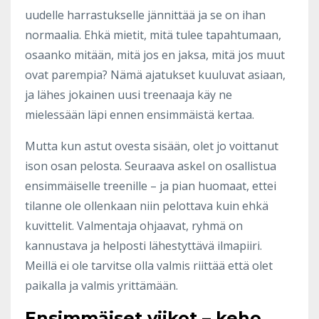
uudelle harrastukselle jännittää ja se on ihan
normaalia. Ehkä mietit, mitä tulee tapahtumaan,
osaanko mitään, mitä jos en jaksa, mitä jos muut
ovat parempia? Nämä ajatukset kuuluvat asiaan,
ja lähes jokainen uusi treenaaja käy ne
mielessään läpi ennen ensimmäistä kertaa.
Mutta kun astut ovesta sisään, olet jo voittanut
ison osan pelosta. Seuraava askel on osallistua
ensimmäiselle treenille – ja pian huomaat, ettei
tilanne ole ollenkaan niin pelottava kuin ehkä
kuvittelit. Valmentaja ohjaavat, ryhmä on
kannustava ja helposti lähestyttävä ilmapiiri.
Meillä ei ole tarvitse olla valmis riittää että olet
paikalla ja valmis yrittämään.
Ensimmäiset viikot – keho