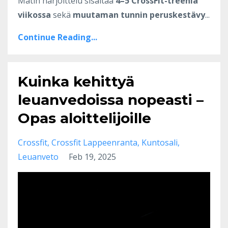
Matin harjoittelu sisältää
4–5 CrossFit-treeniä
viikossa
sekä
muutaman tunnin peruskestävy
...
Continue Reading...
Kuinka kehittyä
leuanvedoissa nopeasti –
Opas aloittelijoille
Crossfit
Crossfit Lappeenranta
Kuntosali
Leuanveto
Feb 19, 2025