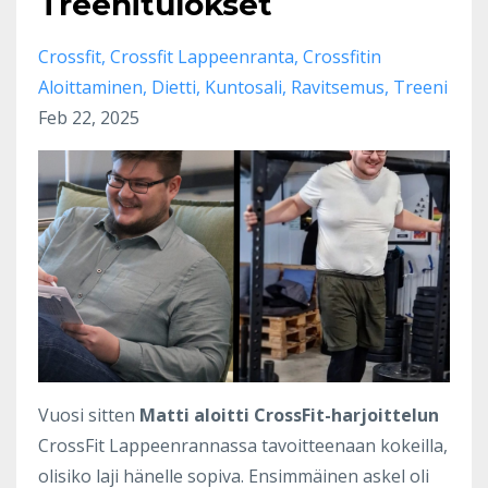
Treenitulokset
Crossfit
Crossfit Lappeenranta
Crossfitin
Aloittaminen
Dietti
Kuntosali
Ravitsemus
Treeni
Feb 22, 2025
Vuosi sitten
Matti aloitti CrossFit-harjoittelun
CrossFit Lappeenrannassa tavoitteenaan kokeilla,
olisiko laji hänelle sopiva. Ensimmäinen askel oli