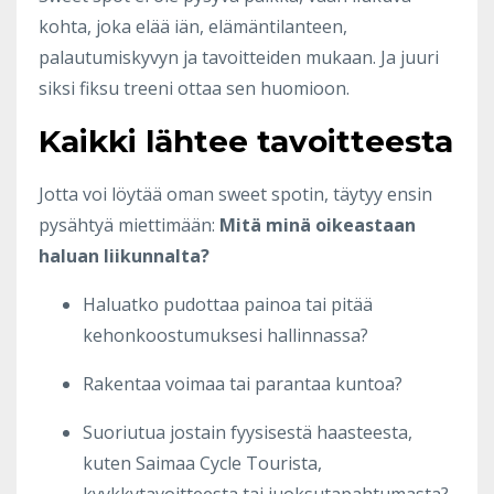
kohta, joka elää iän, elämäntilanteen,
palautumiskyvyn ja tavoitteiden mukaan. Ja juuri
siksi fiksu treeni ottaa sen huomioon.
Kaikki lähtee tavoitteesta
Jotta voi löytää oman sweet spotin, täytyy ensin
pysähtyä miettimään:
Mitä minä oikeastaan
haluan liikunnalta?
Haluatko pudottaa painoa tai pitää
kehonkoostumuksesi hallinnassa?
Rakentaa voimaa tai parantaa kuntoa?
Suoriutua jostain fyysisestä haasteesta,
kuten Saimaa Cycle Tourista,
kyykkytavoitteesta tai juoksutapahtumasta?