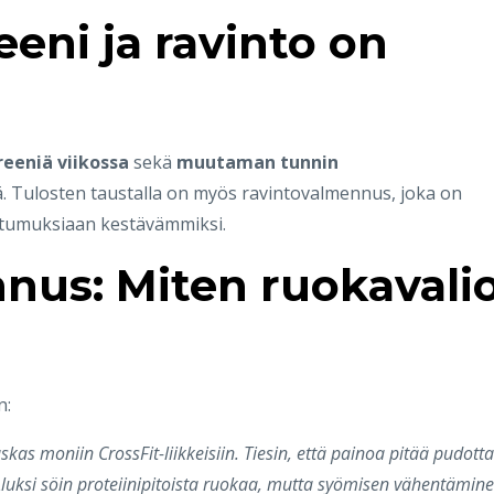
eeni ja ravinto on
reeniä viikossa
sekä
muutaman tunnin
. Tulosten taustalla on myös ravintovalmennus, joka on
tumuksiaan kestävämmiksi.
nus: Miten ruokavali
n:
skas moniin CrossFit-liikkeisiin. Tiesin, että painoa pitää pudotta
Aluksi söin proteiinipitoista ruokaa, mutta syömisen vähentämin