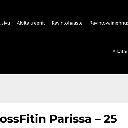
usivu
Aloita treenit
Ravintohaaste
Ravintovalmennu
Aikatau
ossFitin Parissa – 25