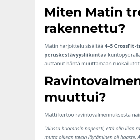
Miten Matin tr
rakennettu?
Matin harjoittelu sisältää
4–5 CrossFit-t
peruskestävyysliikuntaa
kuntopyörällä
auttanut häntä muuttamaan ruokailutot
Ravintovalmen
muuttui?
Matti kertoo ravintovalmennuksesta näi
"Alussa huomasin nopeasti, että olin liian ra
mutta oikean tavan löytäminen oli haaste. 