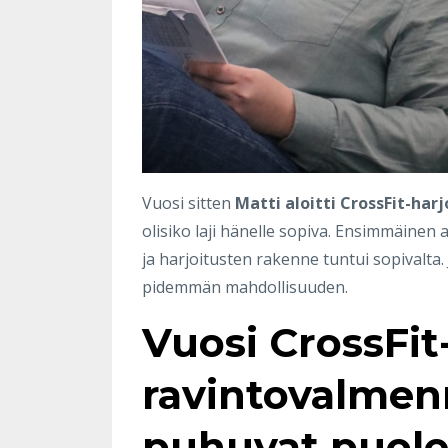
Vuosi sitten
Matti aloitti CrossFit-harj
olisiko laji hänelle sopiva. Ensimmäinen a
ja harjoitusten rakenne tuntui sopivalta. 
pidemmän mahdollisuuden.
Vuosi CrossFit-
ravintovalmenn
puhuvat puole