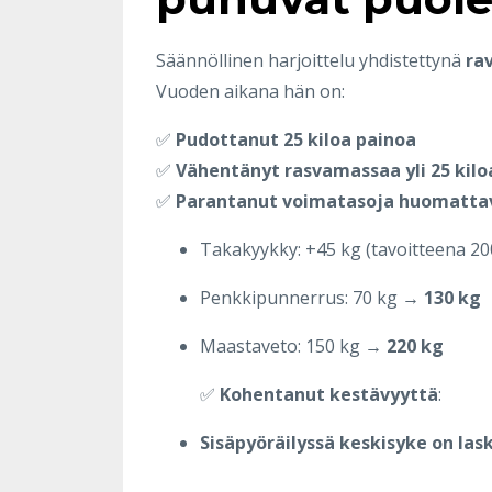
Säännöllinen harjoittelu yhdistettynä
ra
Vuoden aikana hän on:
✅
Pudottanut 25 kiloa painoa
✅
Vähentänyt rasvamassaa yli 25 kiloa
✅
Parantanut voimatasoja huomatta
Takakyykky: +45 kg (tavoitteena 20
Penkkipunnerrus: 70 kg →
130 kg
Maastaveto: 150 kg →
220 kg
✅
Kohentanut kestävyyttä
:
Sisäpyöräilyssä keskisyke on las