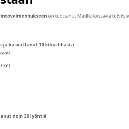
vintovalmennukseen
on tuottanut Matille loistavia tuloksia
 ja kasvattanut 10 kiloa lihasta
vasti
:
0 kg)
kenut noin 30 lyöntiä