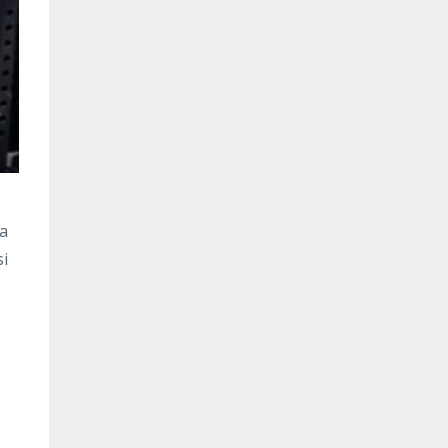
na
si