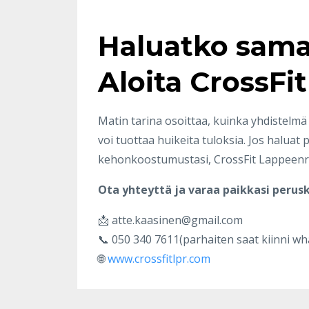
Haluatko saman
Aloita CrossFi
Matin tarina osoittaa, kuinka yhdistelm
voi tuottaa huikeita tuloksia. Jos haluat
kehonkoostumustasi, CrossFit Lappeenran
Ota yhteyttä ja varaa paikkasi perus
📩
atte.kaasinen@gmail.com
📞 050 340 7611(parhaiten saat kiinni wha
🌐
www.crossfitlpr.com