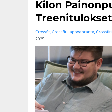
Kilon Painonp
Treenitulokse
Crossfit
Crossfit Lappeenranta
Crossfit
2025