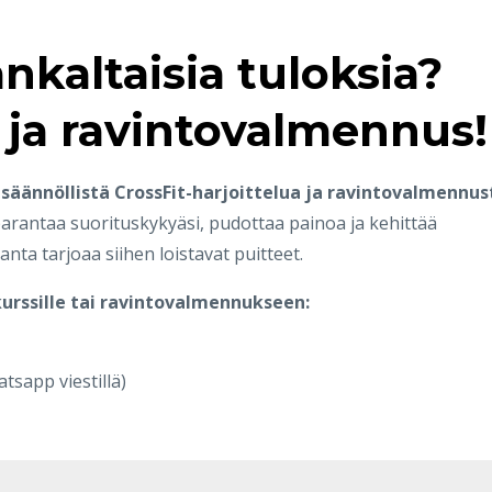
kaltaisia tuloksia?
t ja ravintovalmennus!
ä
säännöllistä CrossFit-harjoittelua ja ravintovalmennus
 parantaa suorituskykyäsi, pudottaa painoa ja kehittää
ta tarjoaa siihen loistavat puitteet.
kurssille tai ravintovalmennukseen:
tsapp viestillä)