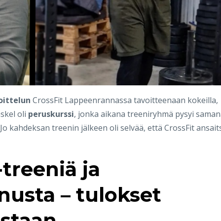
oittelun
CrossFit Lappeenrannassa tavoitteenaan kokeilla,
skel oli
peruskurssi
, jonka aikana treeniryhmä pysyi sama
Jo kahdeksan treenin jälkeen oli selvää, että CrossFit ansait
treeniä ja
usta – tulokset
staan