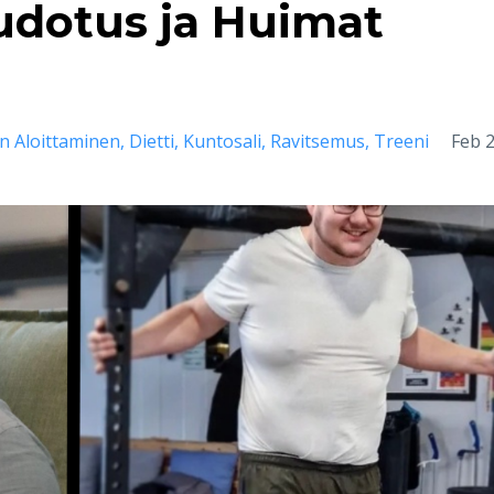
udotus ja Huimat
t
in Aloittaminen
Dietti
Kuntosali
Ravitsemus
Treeni
Feb 2