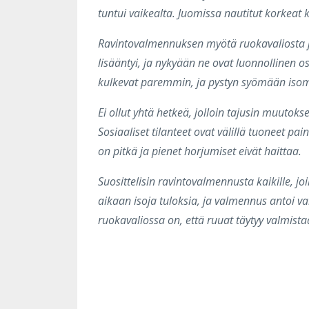
tuntui vaikealta. Juomissa nautitut korkeat
Ravintovalmennuksen myötä ruokavaliosta jä
lisääntyi, ja nykyään ne ovat luonnollinen o
kulkevat paremmin, ja pystyn syömään iso
Ei ollut yhtä hetkeä, jolloin tajusin muutoks
Sosiaaliset tilanteet ovat välillä tuoneet p
on pitkä ja pienet horjumiset eivät haittaa.
Suosittelisin ravintovalmennusta kaikille, j
aikaan isoja tuloksia, ja valmennus antoi v
ruokavaliossa on, että ruuat täytyy valmistaa