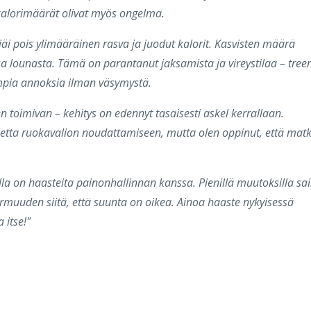
 kalorimäärät olivat myös ongelma.
i pois ylimääräinen rasva ja juodut kalorit. Kasvisten määrä
sa lounasta. Tämä on parantanut jaksamista ja vireystilaa – treen
mpia annoksia ilman väsymystä.
en toimivan – kehitys on edennyt tasaisesti askel kerrallaan.
ainetta ruokavalion noudattamiseen, mutta olen oppinut, että mat
oilla on haasteita painonhallinnan kanssa. Pienillä muutoksilla sa
armuuden siitä, että suunta on oikea. Ainoa haaste nykyisessä
 itse!"