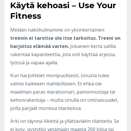
Käytä kehoasi – Use Your
Fitness
Meidän näkökulmamme on yksinkertainen:
treenin ei tarvitse ole itse tarkoitus. Treeni on
harjoitus elämää varten.
Jokainen kerta salilla
rakentaa kapasiteettia, jota voit käyttää arjessa,
työssä ja vapaa-ajalla.
Kun harjoittelet monipuolisesti, sinusta tulee
valmis kaikkeen mahdolliseen. Et ehkä ole
maailman paras maratoonari, painonnostaja tai
kehonrakentaja – mutta sinulla on ominaisuudet,
joilla pärjäät monissa tilanteissa.
Arki on täynnä liikettä ja yllättäviäkin tilanteita. Se
ei kysy, pystytkö vetämään maasta 200 kiloa tai