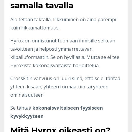
samalla tavalla
Aloitetaan faktalla, liikkuminen on aina parempi
kuin liikkumattomuus.
Hyrox on onnistunut tuomaan ihmisille selkeän
tavoitteen ja helposti ymmärrettävän
kilpailuformaatin. Se on hyvä asia. Mutta se ei tee
Hyroxista kokonaisvaltaista harjoittelua.
CrossFitin vahvuus on juuri siinä, että se ei tähtää
yhteen kisaan, yhteen formaattiin tai yhteen
ominaisuuteen.
Se tähtää
kokonaisvaltaiseen fyysiseen
kyvykkyyteen
.
Mitä Hyrox oikeasti on?