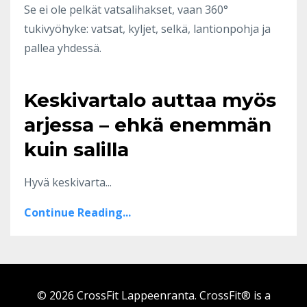
Se ei ole pelkät vatsalihakset, vaan 360°
tukivyöhyke: vatsat, kyljet, selkä, lantionpohja ja
pallea yhdessä.
Keskivartalo auttaa myös
arjessa – ehkä enemmän
kuin salilla
Hyvä keskivarta...
Continue Reading...
© 2026 CrossFit Lappeenranta. CrossFit® is a