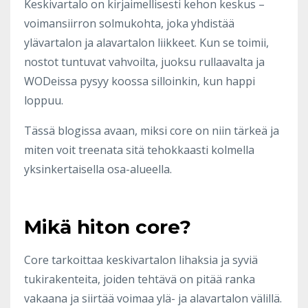
Keskivartalo on kirjaimellisesti kehon keskus –
voimansiirron solmukohta, joka yhdistää
ylävartalon ja alavartalon liikkeet. Kun se toimii,
nostot tuntuvat vahvoilta, juoksu rullaavalta ja
WODeissa pysyy koossa silloinkin, kun happi
loppuu.
Tässä blogissa avaan, miksi core on niin tärkeä ja
miten voit treenata sitä tehokkaasti kolmella
yksinkertaisella osa-alueella.
Mikä hiton core?
Core tarkoittaa keskivartalon lihaksia ja syviä
tukirakenteita, joiden tehtävä on pitää ranka
vakaana ja siirtää voimaa ylä- ja alavartalon välillä.