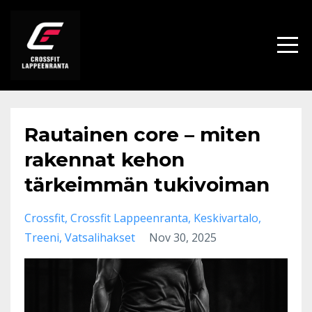
Rautainen core – miten
rakennat kehon
tärkeimmän tukivoiman
Crossfit
Crossfit Lappeenranta
Keskivartalo
Treeni
Vatsalihakset
Nov 30, 2025