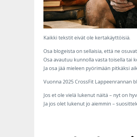
Kaikki tekstit eivät ole kertakäyttöisiä.
Osa blogeista on sellaisia, että ne osuvat 
Osa avautuu kunnolla vasta toisella tai k
Ja osa jää mieleen pyörimään pitkäksi aik
Vuonna 2025 CrossFit Lappeenrannan blogis
Jos et ole vielä lukenut näitä – nyt on hyv
Ja jos olet lukenut jo aiemmin – suositt