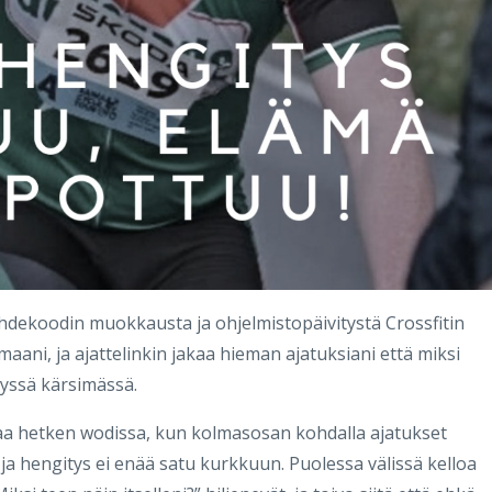
ähdekoodin muokkausta ja ohjelmistopäivitystä Crossfitin
aani, ja ajattelinkin jakaa hieman ajatuksiani että miksi
yssä kärsimässä.
taa hetken wodissa, kun kolmasosan kohdalla ajatukset
 ja hengitys ei enää satu kurkkuun. Puolessa välissä kelloa