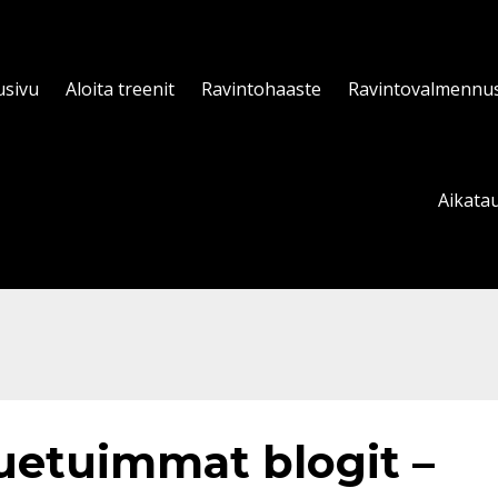
usivu
Aloita treenit
Ravintohaaste
Ravintovalmennu
Aikatau
uetuimmat blogit –