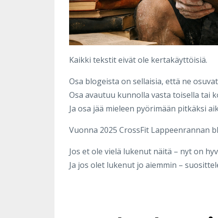
Kaikki tekstit eivät ole kertakäyttöisiä.
Osa blogeista on sellaisia, että ne osuvat 
Osa avautuu kunnolla vasta toisella tai k
Ja osa jää mieleen pyörimään pitkäksi aik
Vuonna 2025 CrossFit Lappeenrannan blogis
Jos et ole vielä lukenut näitä – nyt on hyv
Ja jos olet lukenut jo aiemmin – suositt