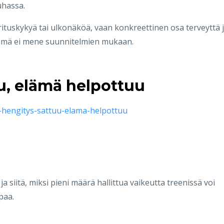
uhassa.
orituskykyä tai ulkonäköä, vaan konkreettinen osa terveyttä 
 elämä ei mene suunnitelmien mukaan.
u, elämä helpottuu
n-hengitys-sattuu-elama-helpottuu
siitä, miksi pieni määrä hallittua vaikeutta treenissä voi
paa.