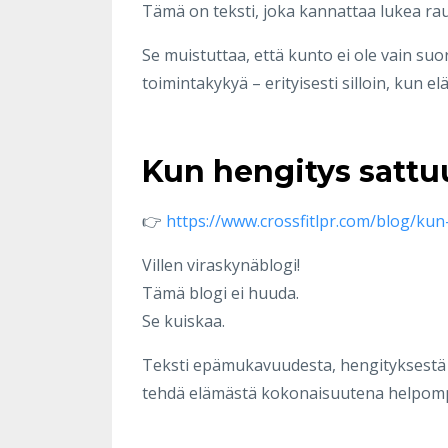
Tämä on teksti, joka kannattaa lukea ra
Se muistuttaa, että kunto ei ole vain su
toimintakykyä – erityisesti silloin, kun
Kun hengitys sattu
👉
https://www.crossfitlpr.com/blog/ku
Villen viraskynäblogi!
Tämä blogi ei huuda.
Se kuiskaa.
Teksti epämukavuudesta, hengityksestä ja 
tehdä elämästä kokonaisuutena helpom