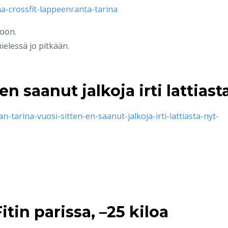
na-crossfit-lappeenranta-tarina
oon.
ielessä jo pitkään.
en saanut jalkoja irti lattiast
n-tarina-vuosi-sitten-en-saanut-jalkoja-irti-lattiasta-nyt-
itin parissa, –25 kiloa