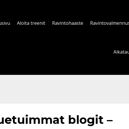
usivu
Aloita treenit
Ravintohaaste
Ravintovalmennu
Aikatau
uetuimmat blogit –