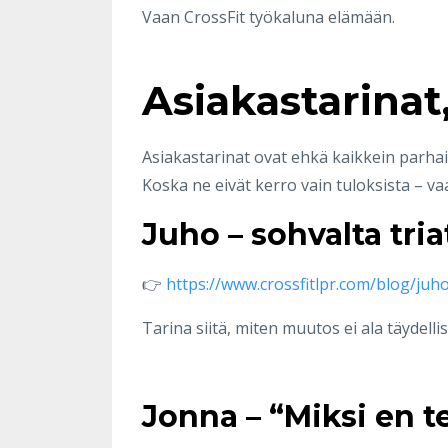
Vaan CrossFit työkaluna elämään.
Asiakastarinat
Asiakastarinat ovat ehkä kaikkein parhait
Koska ne eivät kerro vain tuloksista – va
Juho – sohvalta tri
👉
https://www.crossfitlpr.com/blog/juho
Tarina siitä, miten muutos ei ala täydel
Jonna – “Miksi en t