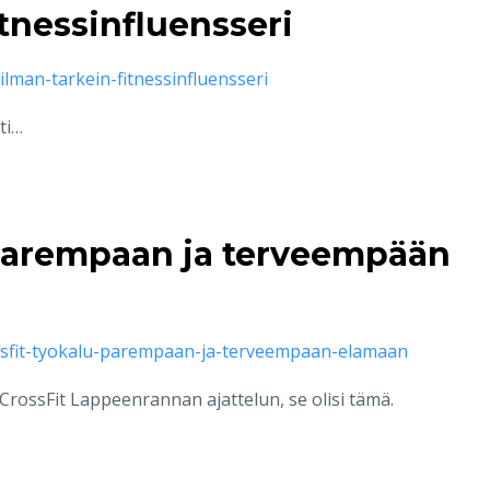
tnessinfluensseri
ilman-tarkein-fitnessinfluensseri
ti…
 parempaan ja terveempään
ossfit-tyokalu-parempaan-ja-terveempaan-elamaan
ää CrossFit Lappeenrannan ajattelun, se olisi tämä.